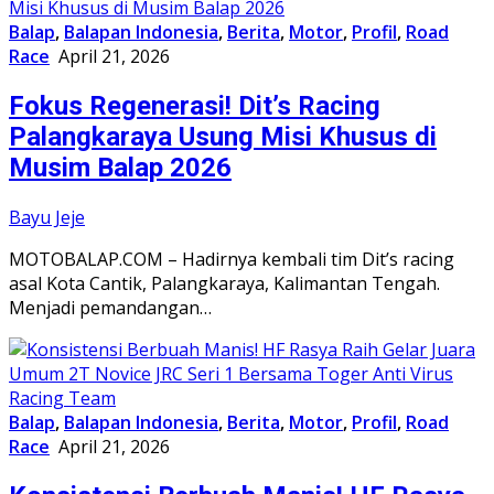
Balap
,
Balapan Indonesia
,
Berita
,
Motor
,
Profil
,
Road
Race
April 21, 2026
Fokus Regenerasi! Dit’s Racing
Palangkaraya Usung Misi Khusus di
Musim Balap 2026
Bayu Jeje
MOTOBALAP.COM – Hadirnya kembali tim Dit’s racing
asal Kota Cantik, Palangkaraya, Kalimantan Tengah.
Menjadi pemandangan…
Balap
,
Balapan Indonesia
,
Berita
,
Motor
,
Profil
,
Road
Race
April 21, 2026