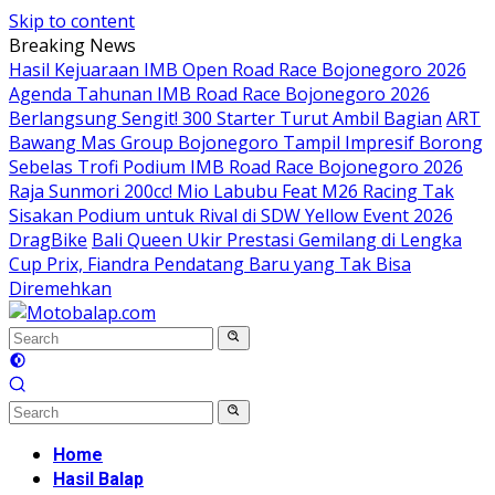
Skip to content
Breaking News
Hasil Kejuaraan IMB Open Road Race Bojonegoro 2026
Agenda Tahunan IMB Road Race Bojonegoro 2026
Berlangsung Sengit! 300 Starter Turut Ambil Bagian
ART
Bawang Mas Group Bojonegoro Tampil Impresif Borong
Sebelas Trofi Podium IMB Road Race Bojonegoro 2026
Raja Sunmori 200cc! Mio Labubu Feat M26 Racing Tak
Sisakan Podium untuk Rival di SDW Yellow Event 2026
DragBike
Bali Queen Ukir Prestasi Gemilang di Lengka
Cup Prix, Fiandra Pendatang Baru yang Tak Bisa
Diremehkan
Home
Hasil Balap