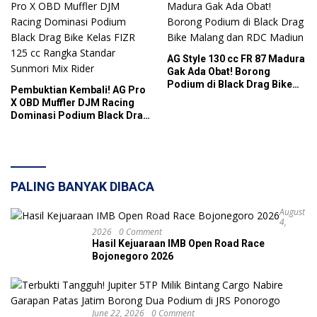
AG Style 130 cc FR 87 Madura
Gak Ada Obat! Borong
Podium di Black Drag Bike
Pembuktian Kembali! AG Pro
Malang dan RDC Madiun
X OBD Muffler DJM Racing
Dominasi Podium Black Drag
Bike Kelas FIZR 125 cc
Rangka Standar Sunmori Mix
Rider
PALING BANYAK DIBACA
August
4,
2026
0 Comment
Hasil Kejuaraan IMB Open Road Race
Bojonegoro 2026
June 22, 2026
0 Comment