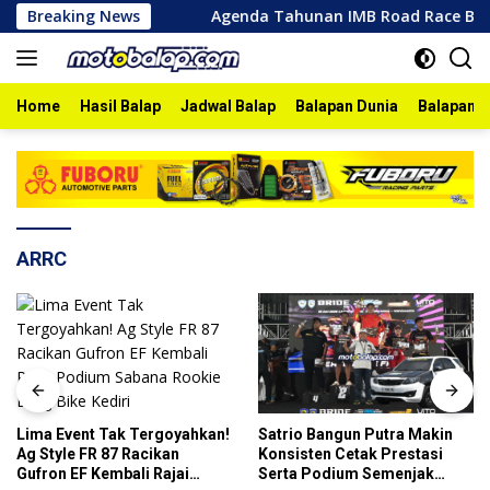
Skip
onegoro 2026
Breaking News
Agenda Tahunan IMB Road Race Bojonegoro
to
content
Home
Hasil Balap
Jadwal Balap
Balapan Dunia
Balapan I
ARRC
Lima Event Tak Tergoyahkan!
Satrio Bangun Putra Makin
Ag Style FR 87 Racikan
Konsisten Cetak Prestasi
Gufron EF Kembali Rajai
Serta Podium Semenjak