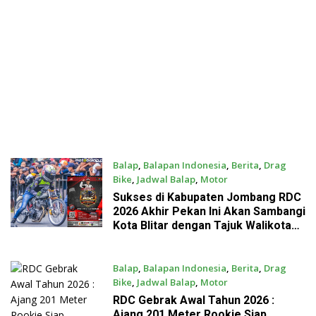
Balap
,
Balapan Indonesia
,
Berita
,
Drag
Bike
,
Jadwal Balap
,
Motor
February 4, 2026
Sukses di Kabupaten Jombang RDC
2026 Akhir Pekan Ini Akan Sambangi
Kota Blitar dengan Tajuk Walikota
Cup
Balap
,
Balapan Indonesia
,
Berita
,
Drag
Bike
,
Jadwal Balap
,
Motor
January 16, 2026
RDC Gebrak Awal Tahun 2026 :
Ajang 201 Meter Rookie Siap