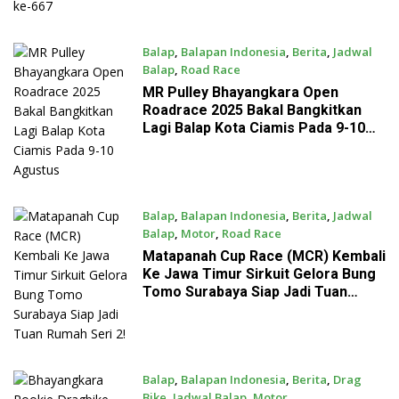
Balap
,
Balapan Indonesia
,
Berita
,
Jadwal
Balap
,
Road Race
August 4, 2025
MR Pulley Bhayangkara Open
Roadrace 2025 Bakal Bangkitkan
Lagi Balap Kota Ciamis Pada 9-10
Agustus
Balap
,
Balapan Indonesia
,
Berita
,
Jadwal
Balap
,
Motor
,
Road Race
July 28, 2025
Matapanah Cup Race (MCR) Kembali
Ke Jawa Timur Sirkuit Gelora Bung
Tomo Surabaya Siap Jadi Tuan
Rumah Seri 2!
Balap
,
Balapan Indonesia
,
Berita
,
Drag
Bike
,
Jadwal Balap
,
Motor