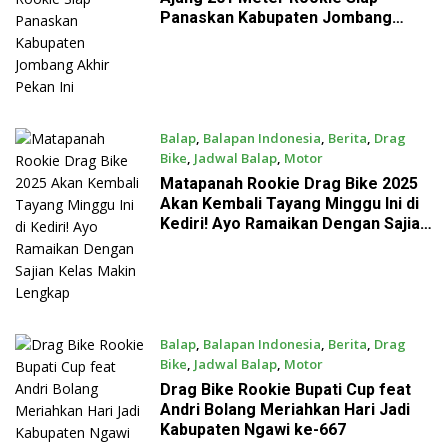
Panaskan Kabupaten Jombang
Akhir Pekan Ini
Balap
,
Balapan Indonesia
,
Berita
,
Drag
Bike
,
Jadwal Balap
,
Motor
October 29, 2025
Matapanah Rookie Drag Bike 2025
Akan Kembali Tayang Minggu Ini di
Kediri! Ayo Ramaikan Dengan Sajian
Kelas Makin Lengkap
Balap
,
Balapan Indonesia
,
Berita
,
Drag
Bike
,
Jadwal Balap
,
Motor
September 12, 2025
Drag Bike Rookie Bupati Cup feat
Andri Bolang Meriahkan Hari Jadi
Kabupaten Ngawi ke-667