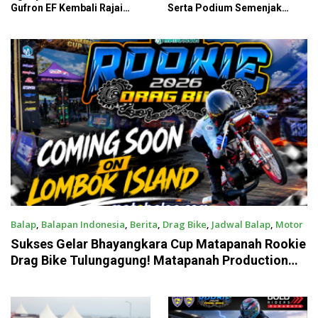
Gufron EF Kembali Rajai
Serta Podium Semenjak
Podium Sabana Rookie Drag
Bergabung Dengan Sea Team
Bike Kediri
59
Balap
,
Balapan Indonesia
,
Berita
,
Drag Bike
,
Jadwal Balap
,
Motor
July 8, 2026
Sukses Gelar Bhayangkara Cup Matapanah Rookie
Drag Bike Tulungagung! Matapanah Production
Siap Bikin Kejutan di Pulau Lombok