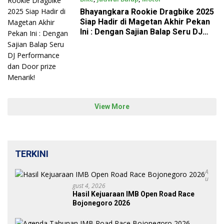
June 26, 2025
Bhayangkara Rookie Dragbike 2025
Siap Hadir di Magetan Akhir Pekan
Ini : Dengan Sajian Balap Seru DJ
Performance dan Door prize
Menarik!
View More
TERKINI
A
U
Gust 4, 2026
Hasil Kejuaraan IMB Open Road Race
Bojonegoro 2026