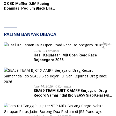
Malang dan RDC Madiun
X OBD Muffler DJM Racing
Dominasi Podium Black Drag
Bike Kelas FIZR 125 cc
Rangka Standar Sunmori Mix
Rider
PALING BANYAK DIBACA
August
4,
2026
0 Comment
Hasil Kejuaraan IMB Open Road Race
Bojonegoro 2026
June 14, 2026
0 Comment
SEA59 TEAM BJRT X AMRF Berjaya di Drag
Record Samarinda! Rio SEA59 Siap Kejar Full
Seri Kejurnas Drag Race 2026