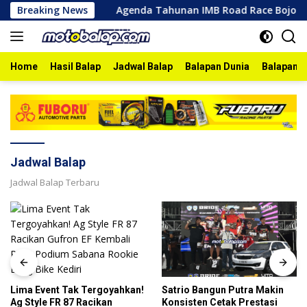
Skip
ro 2026
Breaking News
Agenda Tahunan IMB Road Race Bojonegoro 2026
to
content
Home
Hasil Balap
Jadwal Balap
Balapan Dunia
Balapan I
Jadwal Balap
Jadwal Balap Terbaru
Lima Event Tak Tergoyahkan!
Satrio Bangun Putra Makin
Ag Style FR 87 Racikan
Konsisten Cetak Prestasi