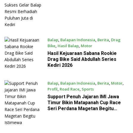
Resmi Berhadiah Puluhan Juta di
Kediri
Balap
,
Balapan Indonesia
,
Berita
,
Drag
Bike
,
Hasil Balap
,
Motor
July 26, 2026
Hasil Kejuaraan Sabana Rookie
Drag Bike Said Abdullah Series
Kediri 2026
Balap
,
Balapan Indonesia
,
Berita
,
Motor
,
Profil
,
Road Race
,
Sports
July 22, 2026
Support Penuh Jajaran IMI Jawa
Timur Bikin Matapanah Cup Race
Seri Perdana Magetan Begitu
Istimewa