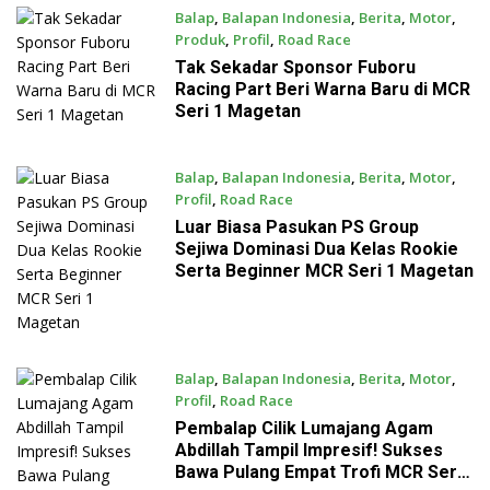
Balap
,
Balapan Indonesia
,
Berita
,
Motor
,
Produk
,
Profil
,
Road Race
July 21, 2026
Tak Sekadar Sponsor Fuboru
Racing Part Beri Warna Baru di MCR
Seri 1 Magetan
Balap
,
Balapan Indonesia
,
Berita
,
Motor
,
Profil
,
Road Race
July 21, 2026
Luar Biasa Pasukan PS Group
Sejiwa Dominasi Dua Kelas Rookie
Serta Beginner MCR Seri 1 Magetan
Balap
,
Balapan Indonesia
,
Berita
,
Motor
,
Profil
,
Road Race
July 21, 2026
Pembalap Cilik Lumajang Agam
Abdillah Tampil Impresif! Sukses
Bawa Pulang Empat Trofi MCR Seri