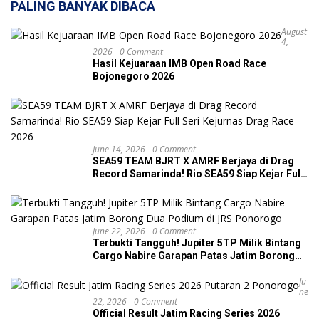
PALING BANYAK DIBACA
August
4,
2026
0 Comment
Hasil Kejuaraan IMB Open Road Race
Bojonegoro 2026
June 14, 2026
0 Comment
SEA59 TEAM BJRT X AMRF Berjaya di Drag
Record Samarinda! Rio SEA59 Siap Kejar Full
Seri Kejurnas Drag Race 2026
June 22, 2026
0 Comment
Terbukti Tangguh! Jupiter 5TP Milik Bintang
Cargo Nabire Garapan Patas Jatim Borong
Dua Podium di JRS Ponorogo
Ju
Ne
22, 2026
0 Comment
Official Result Jatim Racing Series 2026