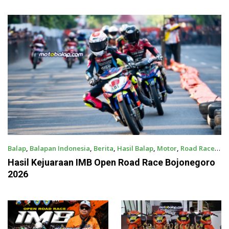
Podium Sabana Rookie Drag
Bergabung Dengan Sea Team
Bike Kediri
59
Balap
,
Balapan Indonesia
,
Berita
,
Hasil Balap
,
Motor
,
Road Race
August 4, 2026
Hasil Kejuaraan IMB Open Road Race Bojonegoro
2026