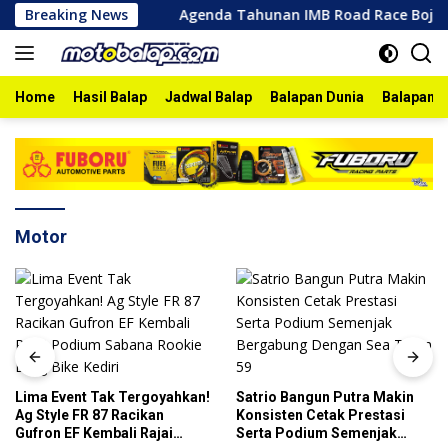
Skip
goro 2026
Breaking News
Agenda Tahunan IMB Road Race Bojonegoro 20
to
content
Home
Hasil Balap
Jadwal Balap
Balapan Dunia
Balapan I
Motor
Lima Event Tak Tergoyahkan!
Satrio Bangun Putra Makin
Ag Style FR 87 Racikan
Konsisten Cetak Prestasi
Gufron EF Kembali Rajai
Serta Podium Semenjak