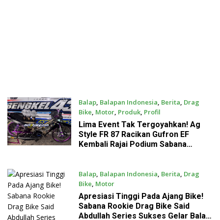
Balap
,
Balapan Indonesia
,
Berita
,
Drag
Bike
,
Motor
,
Produk
,
Profil
July 26, 2026
Lima Event Tak Tergoyahkan! Ag
Style FR 87 Racikan Gufron EF
Kembali Rajai Podium Sabana
Rookie Drag Bike Kediri
Balap
,
Balapan Indonesia
,
Berita
,
Drag
Bike
,
Motor
July 26, 2026
Apresiasi Tinggi Pada Ajang Bike!
Sabana Rookie Drag Bike Said
Abdullah Series Sukses Gelar Balap