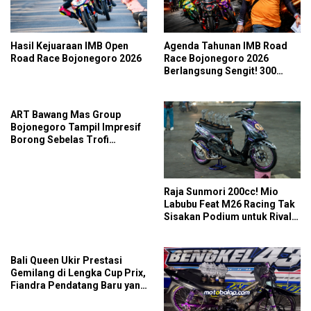
Hasil Kejuaraan IMB Open
Agenda Tahunan IMB Road
Road Race Bojonegoro 2026
Race Bojonegoro 2026
Berlangsung Sengit! 300
Starter Turut Ambil Bagian
ART Bawang Mas Group
Bojonegoro Tampil Impresif
Borong Sebelas Trofi
Podium IMB Road Race
Bojonegoro 2026
Raja Sunmori 200cc! Mio
Labubu Feat M26 Racing Tak
Sisakan Podium untuk Rival
di SDW Yellow Event 2026
DragBike
Bali Queen Ukir Prestasi
Gemilang di Lengka Cup Prix,
Fiandra Pendatang Baru yang
Tak Bisa Diremehkan