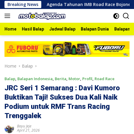
Skip
026
Breaking News
Agenda Tahunan IMB Road Race Bojonegoro 2026 Be
to
content
Home
Hasil Balap
Jadwal Balap
Balapan Dunia
Balapan I
Home
Balap
Balap
,
Balapan Indonesia
,
Berita
,
Motor
,
Profil
,
Road Race
JRC Seri 1 Semarang : Davi Kumoro
Buktikan Taji! Sukses Dua Kali Naik
Podium untuk RMF Trans Racing
Trenggalek
Bayu Jeje
April 21, 2026