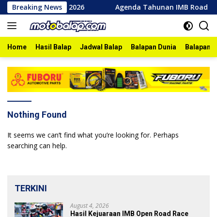
Skip
Race Bojonegoro 2026
Breaking News
Agenda Tahunan IMB Road Race Bo
to
content
Home
Hasil Balap
Jadwal Balap
Balapan Dunia
Balapan I
Nothing Found
It seems we can’t find what you’re looking for. Perhaps
searching can help.
TERKINI
August 4, 2026
Hasil Kejuaraan IMB Open Road Race