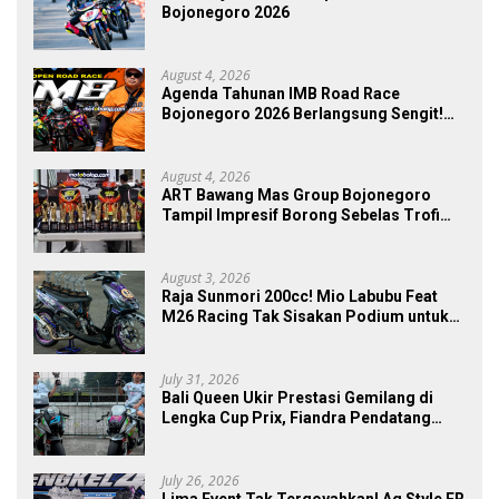
Bojonegoro 2026
August 4, 2026
Agenda Tahunan IMB Road Race
Bojonegoro 2026 Berlangsung Sengit!
300 Starter Turut Ambil Bagian
August 4, 2026
ART Bawang Mas Group Bojonegoro
Tampil Impresif Borong Sebelas Trofi
Podium IMB Road Race Bojonegoro
2026
August 3, 2026
Raja Sunmori 200cc! Mio Labubu Feat
M26 Racing Tak Sisakan Podium untuk
Rival di SDW Yellow Event 2026 DragBike
July 31, 2026
Bali Queen Ukir Prestasi Gemilang di
Lengka Cup Prix, Fiandra Pendatang
Baru yang Tak Bisa Diremehkan
July 26, 2026
Lima Event Tak Tergoyahkan! Ag Style FR