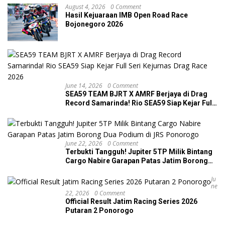
August 4, 2026
0 Comment
Hasil Kejuaraan IMB Open Road Race
Bojonegoro 2026
June 14, 2026
0 Comment
SEA59 TEAM BJRT X AMRF Berjaya di Drag
Record Samarinda! Rio SEA59 Siap Kejar Full
Seri Kejurnas Drag Race 2026
June 22, 2026
0 Comment
Terbukti Tangguh! Jupiter 5TP Milik Bintang
Cargo Nabire Garapan Patas Jatim Borong
Dua Podium di JRS Ponorogo
Ju
Ne
22, 2026
0 Comment
Official Result Jatim Racing Series 2026
Putaran 2 Ponorogo