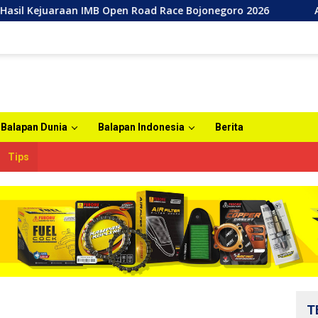
n IMB Open Road Race Bojonegoro 2026
Agenda Tahunan 
Balapan Dunia
Balapan Indonesia
Berita
Tips
T