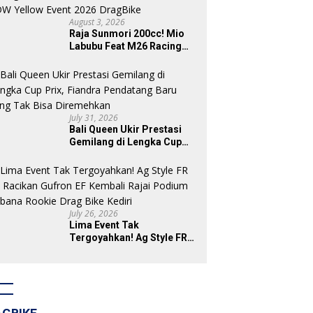
August 3, 2026
Raja Sunmori 200cc! Mio
Labubu Feat M26 Racing
Tak Sisakan Podium untuk
Rival di SDW Yellow Event
2026 DragBike
July 31, 2026
Bali Queen Ukir Prestasi
Gemilang di Lengka Cup
Prix, Fiandra Pendatang
Baru yang Tak Bisa
Diremehkan
July 26, 2026
Lima Event Tak
Tergoyahkan! Ag Style FR
87 Racikan Gufron EF
Kembali Rajai Podium
Sabana Rookie Drag Bike
Kediri