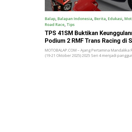
Balap
,
Balapan Indonesia
,
Berita
,
Edukasi
,
Mot
Road Race
,
Tips
September 23, 2025
TPS 41SM Buktikan Keunggulan
Podium 2 RMF Trans Racing di 
Race MRS Seri 4 2025
MOTOBALAP.COM – Ajang Pertamina Mandalika R
(19-21 Oktober 2025) 2025 Seri 4 menjadi pangg