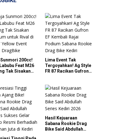
AGBIKE
 Sunmori 200cc!
Lima Event Tak
Labubu Feat M26
Tergoyahkan! Ag Style
ng Tak Sisakan
FR 87 Racikan Gufron
um untuk Rival di
EF Kembali Rajai
Yellow Event 2026
Podium Sabana
gBike
Rookie Drag Bike
Kediri
Hasil Kejuaraan
Sabana Rookie Drag
Bike Said Abdullah
Series Kediri 2026
siasi Tinggi Pada