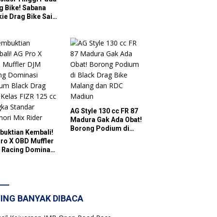
g Bike! Sabana
ie Drag Bike Said
llah Series
es Gelar Balap
i Berhadiah
han Juta di Kediri
AG Style 130 cc FR 87
Madura Gak Ada Obat!
Borong Podium di
uktian Kembali!
Black Drag Bike
ro X OBD Muffler
Malang dan RDC
 Racing Dominasi
Madiun
um Black Drag
 Kelas FIZR 125 cc
ka Standar
ori Mix Rider
ING BANYAK DIBACA