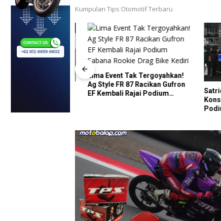
Kumpulan Tips Otomotif Terbaru
Lima Event Tak Tergoyahkan!
Ag Style FR 87 Racikan Gufron
 Mas Group
Satrio B
EF Kembali Rajai Podium
Tampil Impresif
Konsiste
Sabana Rookie Drag Bike Kediri
Podium 
ace Bojonegoro
Dengan 