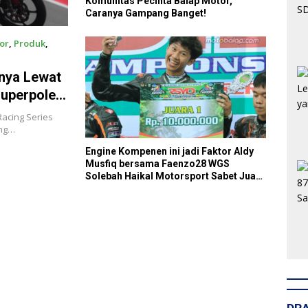
Komunitas Pecinta Balap Motor,
Caranya Gampang Banget!
or
,
Produk
,
nya Lewat
Superpole
acing Series
ung…
Engine Kompenen ini jadi Faktor Aldy
Musfiq bersama Faenzo28 WGS
Solebah Haikal Motorsport Sabet Juara
Umum Kelas 2T Open RSYD
Championship