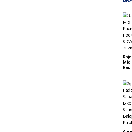
DR
Raja
Mio 
Raci
Podi
SDW 
Dra
Apre