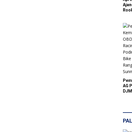
Ajan
Rook
Abdu
Suks
Resm
Pulu
Pemb
AG P
DJM
Podi
Bike
Rang
Sunm
PAL