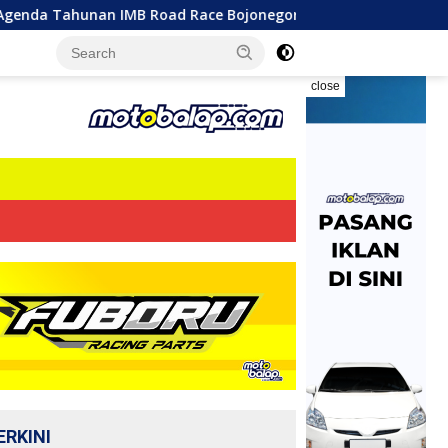
IMB Road Race Bojonegoro 2026 Berlangsung Sengit! 300 Start
close
ERKINI