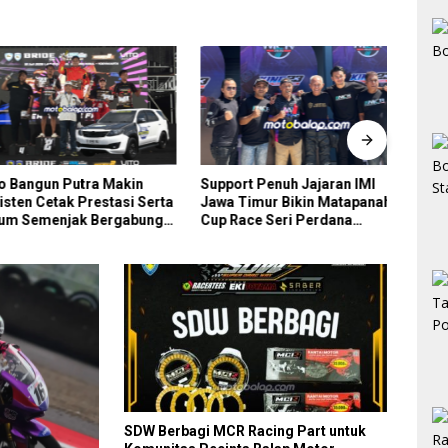
angun Putra Makin
Support Penuh Jajaran IMI
Tak 
n Cetak Prestasi Serta
Jawa Timur Bikin Matapanah
Racin
Semenjak Bergabung
Cup Race Seri Perdana
MCR 
Sea Team 59
Magetan Begitu Istimewa
SDW Berbagi MCR Racing Part untuk