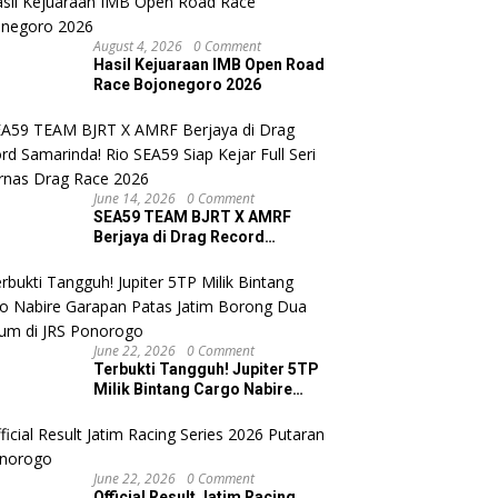
August 4, 2026
0 Comment
Hasil Kejuaraan IMB Open Road
Race Bojonegoro 2026
June 14, 2026
0 Comment
SEA59 TEAM BJRT X AMRF
Berjaya di Drag Record
Samarinda! Rio SEA59 Siap
Kejar Full Seri Kejurnas Drag
Race 2026
June 22, 2026
0 Comment
Terbukti Tangguh! Jupiter 5TP
Milik Bintang Cargo Nabire
Garapan Patas Jatim Borong
Dua Podium di JRS Ponorogo
June 22, 2026
0 Comment
Official Result Jatim Racing