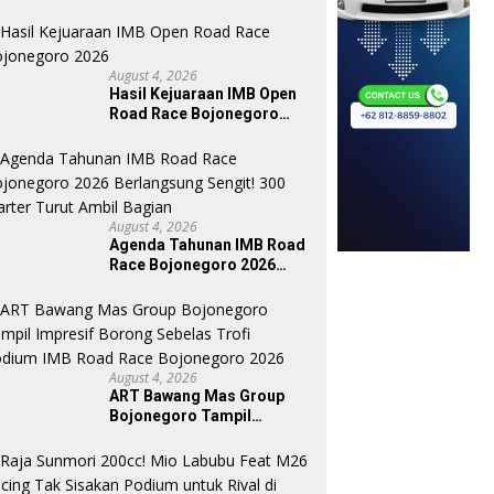
August 4, 2026
Hasil Kejuaraan IMB Open
Road Race Bojonegoro
2026
Sekadar Sponsor Fuboru
Luar Biasa Pasukan PS Group
P
g Part Beri Warna Baru di
Sejiwa Dominasi Dua Kelas
A
August 4, 2026
Seri 1 Magetan
Rookie Serta Beginner MCR
S
Agenda Tahunan IMB Road
Seri 1 Magetan
T
Race Bojonegoro 2026
Berlangsung Sengit! 300
Starter Turut Ambil Bagian
August 4, 2026
ART Bawang Mas Group
Bojonegoro Tampil
Impresif Borong Sebelas
Trofi Podium IMB Road
Race Bojonegoro 2026