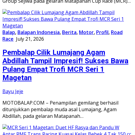
Group Sejiwa pada gelaran Matapanah Cup Race (MCR)…
Balap
,
Balapan Indonesia
,
Berita
,
Motor
,
Profil
,
Road
Race
July 21, 2026
Pembalap Cilik Lumajang Agam
Abdillah Tampil Impresif! Sukses Bawa
Pulang Empat Trofi MCR Seri 1
Magetan
Bayu Jeje
MOTOBALAP.COM – Penampilan gemilang berhasil
ditunjukkan pembalap muda asal Lumajang, Agam
Abdillah, pada gelaran Matapanah…