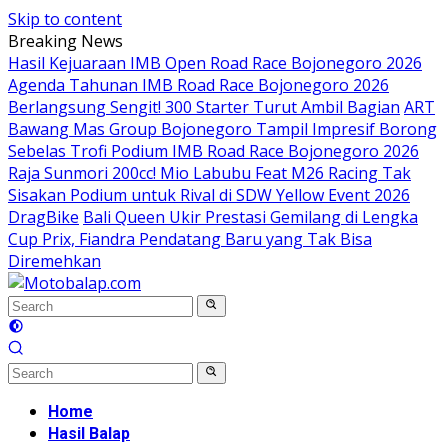
Skip to content
Breaking News
Hasil Kejuaraan IMB Open Road Race Bojonegoro 2026
Agenda Tahunan IMB Road Race Bojonegoro 2026
Berlangsung Sengit! 300 Starter Turut Ambil Bagian
ART
Bawang Mas Group Bojonegoro Tampil Impresif Borong
Sebelas Trofi Podium IMB Road Race Bojonegoro 2026
Raja Sunmori 200cc! Mio Labubu Feat M26 Racing Tak
Sisakan Podium untuk Rival di SDW Yellow Event 2026
DragBike
Bali Queen Ukir Prestasi Gemilang di Lengka
Cup Prix, Fiandra Pendatang Baru yang Tak Bisa
Diremehkan
Home
Hasil Balap