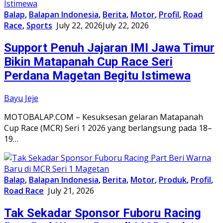
Balap
,
Balapan Indonesia
,
Berita
,
Motor
,
Profil
,
Road
Race
,
Sports
July 22, 2026
July 22, 2026
Support Penuh Jajaran IMI Jawa Timur
Bikin Matapanah Cup Race Seri
Perdana Magetan Begitu Istimewa
Bayu Jeje
MOTOBALAP.COM – Kesuksesan gelaran Matapanah
Cup Race (MCR) Seri 1 2026 yang berlangsung pada 18–
19…
Balap
,
Balapan Indonesia
,
Berita
,
Motor
,
Produk
,
Profil
,
Road Race
July 21, 2026
Tak Sekadar Sponsor Fuboru Racing