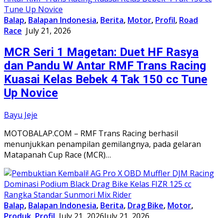
Balap
,
Balapan Indonesia
,
Berita
,
Motor
,
Profil
,
Road
Race
July 21, 2026
MCR Seri 1 Magetan: Duet HF Rasya
dan Pandu W Antar RMF Trans Racing
Kuasai Kelas Bebek 4 Tak 150 cc Tune
Up Novice
Bayu Jeje
MOTOBALAP.COM – RMF Trans Racing berhasil
menunjukkan penampilan gemilangnya, pada gelaran
Matapanah Cup Race (MCR)…
Balap
,
Balapan Indonesia
,
Berita
,
Drag Bike
,
Motor
,
Produk
,
Profil
July 21, 2026
July 21, 2026