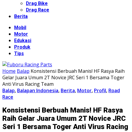
Drag Bike
Drag Race
Berita
Mobil
Motor
Edukasi
Produk
Tips
Home
Balap
Konsistensi Berbuah Manis! HF Rasya Raih
Gelar Juara Umum 2T Novice JRC Seri 1 Bersama Toger
Anti Virus Racing Team
Balap
,
Balapan Indonesia
,
Berita
,
Motor
,
Profil
,
Road
Race
Konsistensi Berbuah Manis! HF Rasya
Raih Gelar Juara Umum 2T Novice JRC
Seri 1 Bersama Toger Anti Virus Racing