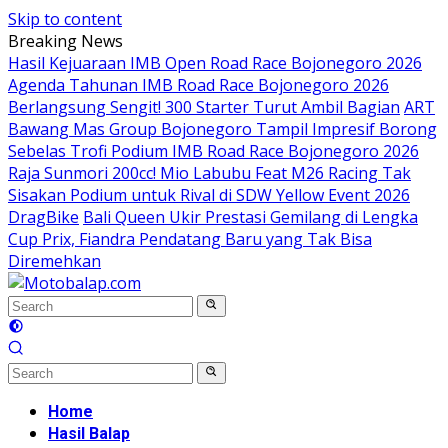
Skip to content
Breaking News
Hasil Kejuaraan IMB Open Road Race Bojonegoro 2026
Agenda Tahunan IMB Road Race Bojonegoro 2026
Berlangsung Sengit! 300 Starter Turut Ambil Bagian
ART
Bawang Mas Group Bojonegoro Tampil Impresif Borong
Sebelas Trofi Podium IMB Road Race Bojonegoro 2026
Raja Sunmori 200cc! Mio Labubu Feat M26 Racing Tak
Sisakan Podium untuk Rival di SDW Yellow Event 2026
DragBike
Bali Queen Ukir Prestasi Gemilang di Lengka
Cup Prix, Fiandra Pendatang Baru yang Tak Bisa
Diremehkan
Home
Hasil Balap