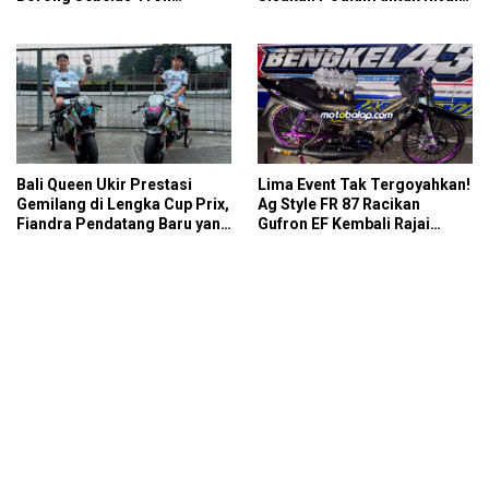
Podium IMB Road Race
di SDW Yellow Event 2026
Bojonegoro 2026
DragBike
Bali Queen Ukir Prestasi
Lima Event Tak Tergoyahkan!
Gemilang di Lengka Cup Prix,
Ag Style FR 87 Racikan
Fiandra Pendatang Baru yang
Gufron EF Kembali Rajai
Tak Bisa Diremehkan
Podium Sabana Rookie Drag
Bike Kediri