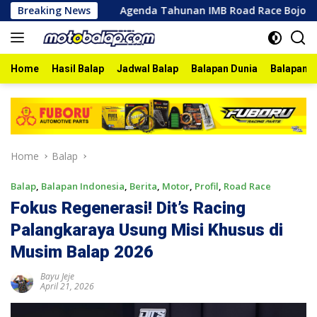
Skip
 2026
Breaking News
Agenda Tahunan IMB Road Race Bojonegoro 2026 B
to
content
Home
Hasil Balap
Jadwal Balap
Balapan Dunia
Balapan I
Home
Balap
Balap
,
Balapan Indonesia
,
Berita
,
Motor
,
Profil
,
Road Race
Fokus Regenerasi! Dit’s Racing
Palangkaraya Usung Misi Khusus di
Musim Balap 2026
Bayu Jeje
April 21, 2026