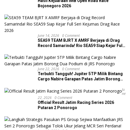
Hasil Kejuaraan IMB Open Road Race
Bojonegoro 2026
June 14, 2026
0 Comment
SEA59 TEAM BJRT X AMRF Berjaya di Drag
Record Samarinda! Rio SEA59 Siap Kejar Full
Seri Kejurnas Drag Race 2026
June 22, 2026
0 Comment
Terbukti Tangguh! Jupiter 5TP Milik Bintang
Cargo Nabire Garapan Patas Jatim Borong
Dua Podium di JRS Ponorogo
Ju
Ne
22, 2026
0 Comment
Official Result Jatim Racing Series 2026
Putaran 2 Ponorogo