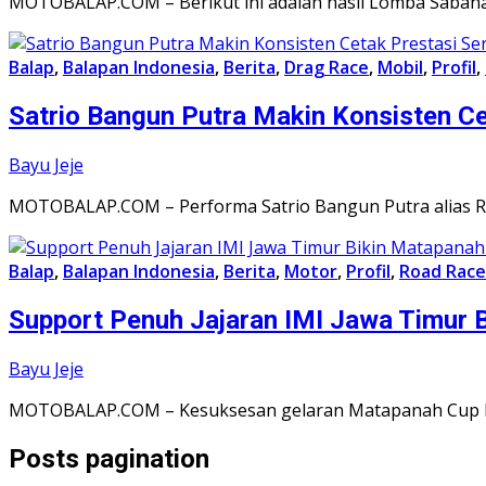
MOTOBALAP.COM – Berikut ini adalah hasil Lomba Sabana 
Balap
,
Balapan Indonesia
,
Berita
,
Drag Race
,
Mobil
,
Profil
,
Satrio Bangun Putra Makin Konsisten C
Bayu Jeje
MOTOBALAP.COM – Performa Satrio Bangun Putra alias Ri
Balap
,
Balapan Indonesia
,
Berita
,
Motor
,
Profil
,
Road Race
Support Penuh Jajaran IMI Jawa Timur 
Bayu Jeje
MOTOBALAP.COM – Kesuksesan gelaran Matapanah Cup Ra
Posts pagination