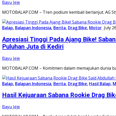
Bayu Jeje
MOTOBALAP.COM – Tren podium kembali berlanjut. AG Styl
Balap
,
Balapan Indonesia
,
Berita
,
Drag Bike
,
Motor
July 2
Apresiasi Tinggi Pada Ajang Bike! Saba
Puluhan Juta di Kediri
Bayu Jeje
MOTOBALAP.COM – Komitmen dalam memajukan dunia balap
Balap
,
Balapan Indonesia
,
Berita
,
Drag Bike
,
Hasil Balap
,
M
Hasil Kejuaraan Sabana Rookie Drag Bike
Bayu Jeje