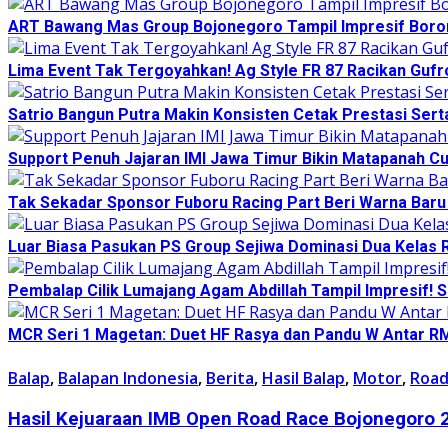
ART Bawang Mas Group Bojonegoro Tampil Impresif Boro
Lima Event Tak Tergoyahkan! Ag Style FR 87 Racikan Gufr
Satrio Bangun Putra Makin Konsisten Cetak Prestasi Se
Support Penuh Jajaran IMI Jawa Timur Bikin Matapanah C
Tak Sekadar Sponsor Fuboru Racing Part Beri Warna Baru
Luar Biasa Pasukan PS Group Sejiwa Dominasi Dua Kelas 
Pembalap Cilik Lumajang Agam Abdillah Tampil Impresif!
MCR Seri 1 Magetan: Duet HF Rasya dan Pandu W Antar RM
Balap
,
Balapan Indonesia
,
Berita
,
Hasil Balap
,
Motor
,
Road
Hasil Kejuaraan IMB Open Road Race Bojonegoro 