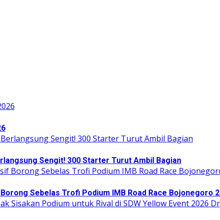
26
angsung Sengit! 300 Starter Turut Ambil Bagian
Borong Sebelas Trofi Podium IMB Road Race Bojonegoro 