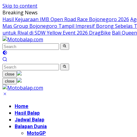
Skip to content
Breaking News
Hasil Kejuaraan IMB Open Road Race Bojonegoro 2026
Ag
Mas Group Bojonegoro Tampil Impresif Borong Sebelas T
untuk Rival di SDW Yellow Event 2026 DragBike
Bali Queen
close
close
Home
Hasil Balap
Jadwal Balap
Balapan Dunia
MotoGP