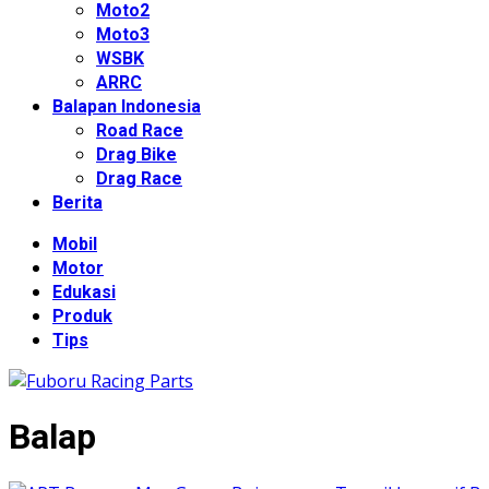
Moto2
Moto3
WSBK
ARRC
Balapan Indonesia
Road Race
Drag Bike
Drag Race
Berita
Mobil
Motor
Edukasi
Produk
Tips
Balap