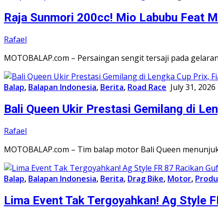
Raja Sunmori 200cc! Mio Labubu Feat M
Rafael
MOTOBALAP.com – Persaingan sengit tersaji pada gelaran
Balap
,
Balapan Indonesia
,
Berita
,
Road Race
July 31, 2026
Bali Queen Ukir Prestasi Gemilang di L
Rafael
MOTOBALAP.com – Tim balap motor Bali Queen menunjukka
Balap
,
Balapan Indonesia
,
Berita
,
Drag Bike
,
Motor
,
Produ
Lima Event Tak Tergoyahkan! Ag Style F