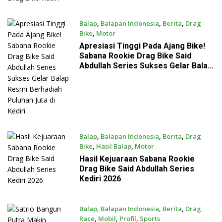
Balap
,
Balapan Indonesia
,
Berita
,
Drag
Bike
,
Motor
July 26, 2026
Apresiasi Tinggi Pada Ajang Bike!
Sabana Rookie Drag Bike Said
Abdullah Series Sukses Gelar Balap
Resmi Berhadiah Puluhan Juta di
Kediri
Balap
,
Balapan Indonesia
,
Berita
,
Drag
Bike
,
Hasil Balap
,
Motor
July 26, 2026
Hasil Kejuaraan Sabana Rookie
Drag Bike Said Abdullah Series
Kediri 2026
Balap
,
Balapan Indonesia
,
Berita
,
Drag
Race
,
Mobil
,
Profil
,
Sports