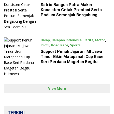
July 22, 2026
Satrio Bangun Putra Makin
Konsisten Cetak Prestasi Serta
Podium Semenjak Bergabung
Dengan Sea Team 59
Balap
,
Balapan Indonesia
,
Berita
,
Motor
,
Profil
,
Road Race
,
Sports
July 22, 2026
Support Penuh Jajaran IMI Jawa
Timur Bikin Matapanah Cup Race
Seri Perdana Magetan Begitu
Istimewa
View More
TERKINI