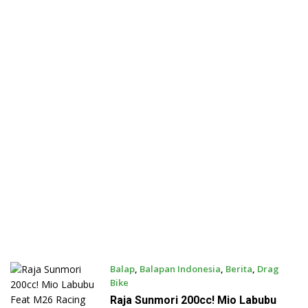
Balap
,
Balapan Indonesia
,
Berita
,
Drag
Bike
August 3, 2026
Raja Sunmori 200cc! Mio Labubu