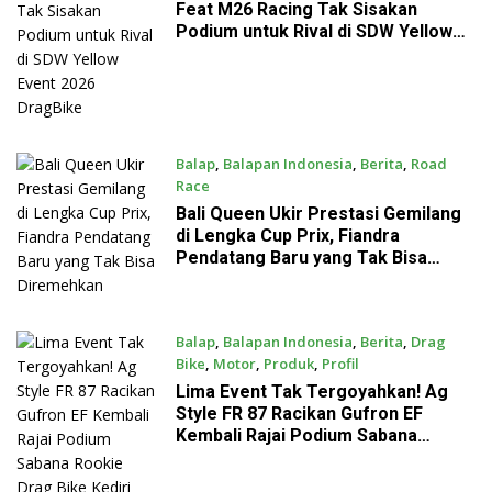
Feat M26 Racing Tak Sisakan
Podium untuk Rival di SDW Yellow
Event 2026 DragBike
Balap
,
Balapan Indonesia
,
Berita
,
Road
Race
July 31, 2026
Bali Queen Ukir Prestasi Gemilang
di Lengka Cup Prix, Fiandra
Pendatang Baru yang Tak Bisa
Diremehkan
Balap
,
Balapan Indonesia
,
Berita
,
Drag
Bike
,
Motor
,
Produk
,
Profil
July 26, 2026
Lima Event Tak Tergoyahkan! Ag
Style FR 87 Racikan Gufron EF
Kembali Rajai Podium Sabana
Rookie Drag Bike Kediri