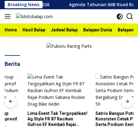
Skip
 Bojonegoro 2026
Breaking News
Agenda Tahunan IMB Road Race Bojone
to
content
Home
Hasil Balap
Jadwal Balap
Balapan Dunia
Balapan I
Berita
Lima Event Tak Tergoyahkan!
Satrio Bangun Putra Makin
Ag Style FR 87 Racikan
Konsisten Cetak Prestasi
Gufron EF Kembali Rajai
Serta Podium Semenjak
Podium Sabana Rookie Drag
Bergabung Dengan Sea Team
Bike Kediri
59