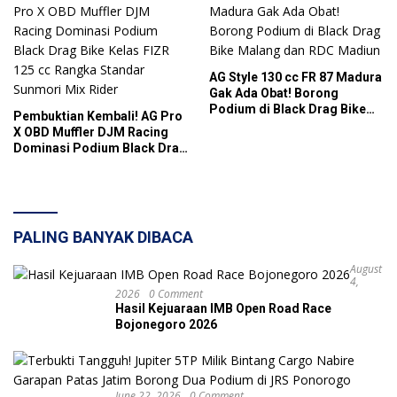
AG Style 130 cc FR 87 Madura
Gak Ada Obat! Borong
Podium di Black Drag Bike
Pembuktian Kembali! AG Pro
Malang dan RDC Madiun
X OBD Muffler DJM Racing
Dominasi Podium Black Drag
Bike Kelas FIZR 125 cc
Rangka Standar Sunmori Mix
Rider
PALING BANYAK DIBACA
August
4,
2026
0 Comment
Hasil Kejuaraan IMB Open Road Race
Bojonegoro 2026
June 22, 2026
0 Comment