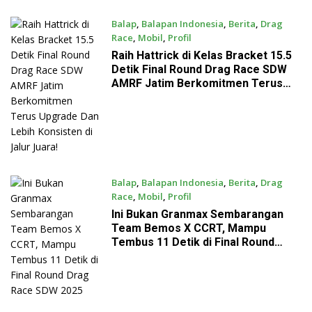
Balap
,
Balapan Indonesia
,
Berita
,
Drag
Race
,
Mobil
,
Profil
August 6, 2025
Raih Hattrick di Kelas Bracket 15.5
Detik Final Round Drag Race SDW
AMRF Jatim Berkomitmen Terus
Upgrade Dan Lebih Konsisten di
Jalur Juara!
Balap
,
Balapan Indonesia
,
Berita
,
Drag
Race
,
Mobil
,
Profil
August 6, 2025
Ini Bukan Granmax Sembarangan
Team Bemos X CCRT, Mampu
Tembus 11 Detik di Final Round
Drag Race SDW 2025