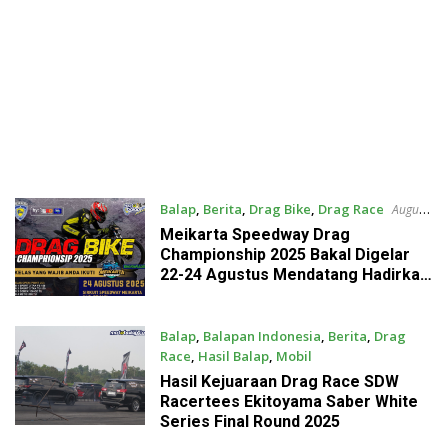
Balap
,
Berita
,
Drag Bike
,
Drag Race
August
11, 2025
Meikarta Speedway Drag
Championship 2025 Bakal Digelar
22-24 Agustus Mendatang Hadirkan
Dragrace dan Dragbike
Balap
,
Balapan Indonesia
,
Berita
,
Drag
Race
,
Hasil Balap
,
Mobil
August 8, 2025
Hasil Kejuaraan Drag Race SDW
Racertees Ekitoyama Saber White
Series Final Round 2025