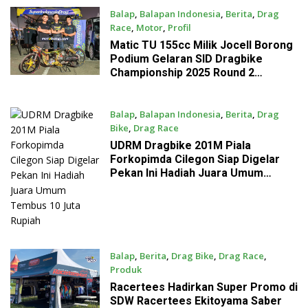
Balap
,
Balapan Indonesia
,
Berita
,
Drag
Race
,
Motor
,
Profil
July 29, 2025
Matic TU 155cc Milik Jocell Borong
Podium Gelaran SID Dragbike
Championship 2025 Round 2
Meikarta
Balap
,
Balapan Indonesia
,
Berita
,
Drag
Bike
,
Drag Race
July 1, 2025
UDRM Dragbike 201M Piala
Forkopimda Cilegon Siap Digelar
Pekan Ini Hadiah Juara Umum
Tembus 10 Juta Rupiah
Balap
,
Berita
,
Drag Bike
,
Drag Race
,
Produk
June 20, 2025
Racertees Hadirkan Super Promo di
SDW Racertees Ekitoyama Saber