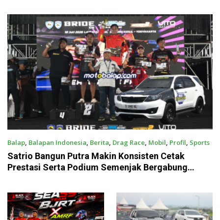
Podium Sabana Rookie Drag
Bergabung Dengan Sea Team
Bike Kediri
59
Balap
,
Balapan Indonesia
,
Berita
,
Drag Race
,
Mobil
,
Profil
,
Sports
July 22, 2026
Satrio Bangun Putra Makin Konsisten Cetak
Prestasi Serta Podium Semenjak Bergabung
Dengan Sea Team 59