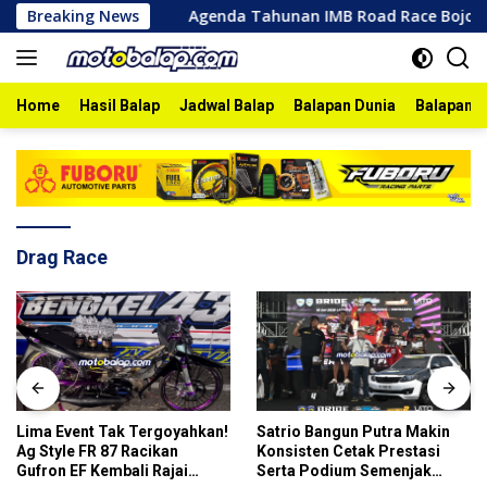
Skip
ro 2026
Breaking News
Agenda Tahunan IMB Road Race Bojonegoro 2026
to
content
Home
Hasil Balap
Jadwal Balap
Balapan Dunia
Balapan I
Drag Race
Lima Event Tak Tergoyahkan!
Satrio Bangun Putra Makin
Ag Style FR 87 Racikan
Konsisten Cetak Prestasi
Gufron EF Kembali Rajai
Serta Podium Semenjak