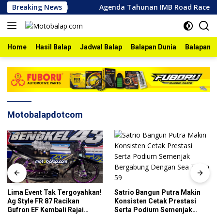
Skip
onegoro 2026
Breaking News
Agenda Tahunan IMB Road Race Bojonegoro
to
content
Home
Hasil Balap
Jadwal Balap
Balapan Dunia
Balapan I
Motobalapdotcom
Satrio Bangun Putra Makin
Lima Event Tak Tergoyahkan!
Konsisten Cetak Prestasi
Ag Style FR 87 Racikan
Serta Podium Semenjak
Gufron EF Kembali Rajai