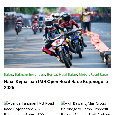
Bergabung Dengan Sea Team
Podium Sabana Rookie Drag
59
Bike Kediri
Balap
,
Balapan Indonesia
,
Berita
,
Hasil Balap
,
Motor
,
Road Race
August 4, 2026
Hasil Kejuaraan IMB Open Road Race Bojonegoro
2026