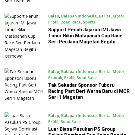
Balap
,
Balapan Indonesia
,
Berita
,
Motor
,
Profil
,
Road Race
,
Sports
July 22, 2026
Support Penuh Jajaran IMI Jawa
Timur Bikin Matapanah Cup Race
Seri Perdana Magetan Begitu
Istimewa
Balap
,
Balapan Indonesia
,
Berita
,
Motor
,
Produk
,
Profil
,
Road Race
July 21, 2026
Tak Sekadar Sponsor Fuboru
Racing Part Beri Warna Baru di MCR
Seri 1 Magetan
Balap
,
Balapan Indonesia
,
Berita
,
Motor
,
Profil
,
Road Race
July 21, 2026
Luar Biasa Pasukan PS Group