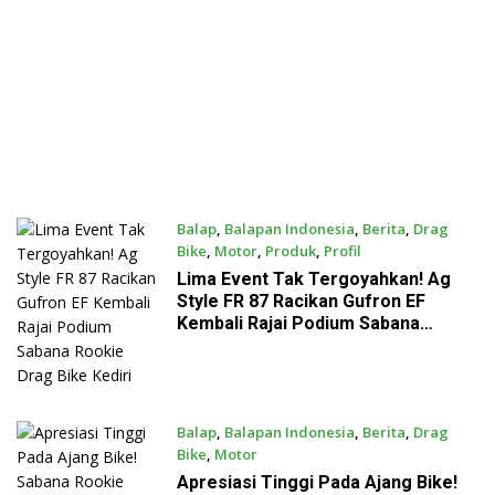
Balap
,
Balapan Indonesia
,
Berita
,
Drag
Bike
,
Motor
,
Produk
,
Profil
July 26, 2026
Lima Event Tak Tergoyahkan! Ag
Style FR 87 Racikan Gufron EF
Kembali Rajai Podium Sabana
Rookie Drag Bike Kediri
Balap
,
Balapan Indonesia
,
Berita
,
Drag
Bike
,
Motor
July 26, 2026
Apresiasi Tinggi Pada Ajang Bike!