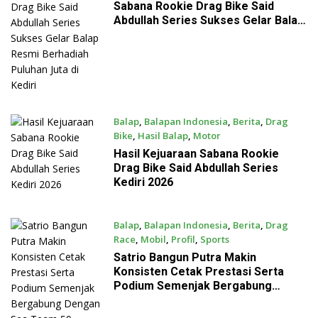
Sabana Rookie Drag Bike Said
Abdullah Series Sukses Gelar Balap
Resmi Berhadiah Puluhan Juta di
Kediri
Balap
,
Balapan Indonesia
,
Berita
,
Drag
Bike
,
Hasil Balap
,
Motor
July 26, 2026
Hasil Kejuaraan Sabana Rookie
Drag Bike Said Abdullah Series
Kediri 2026
Balap
,
Balapan Indonesia
,
Berita
,
Drag
Race
,
Mobil
,
Profil
,
Sports
July 22, 2026
Satrio Bangun Putra Makin
Konsisten Cetak Prestasi Serta
Podium Semenjak Bergabung
Dengan Sea Team 59