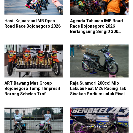
Hasil Kejuaraan IMB Open
Agenda Tahunan IMB Road
Road Race Bojonegoro 2026
Race Bojonegoro 2026
Berlangsung Sengit! 300
Starter Turut Ambil Bagian
ART Bawang Mas Group
Raja Sunmori 200cc! Mio
Bojonegoro Tampil Impresif
Labubu Feat M26 Racing Tak
Borong Sebelas Trofi
Sisakan Podium untuk Rival
Podium IMB Road Race
di SDW Yellow Event 2026
Bojonegoro 2026
DragBike