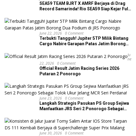
SEA59 TEAM BJRT X AMRF Berjaya di Drag
Record Samarinda! Rio SEA59 Siap Kejar Full
Seri Kejurnas Drag Race 2026
June 22, 2026
0 Comment
Terbukti Tangguh! Jupiter 5TP Milik Bintang
Cargo Nabire Garapan Patas Jatim Borong
Dua Podium di JRS Ponorogo
Ju
Ne
22, 2026
0 Comment
Official Result Jatim Racing Series 2026
Putaran 2 Ponorogo
June 23, 2026
0 Comment
Langkah Strategis Pasukan PS Group Sejiwa
Manfaatkan JRS Seri 2 Ponorogo Sebagai
Tolok Ukur Jelang MCR Seri Perdana!
June 30, 2026
0 Comment