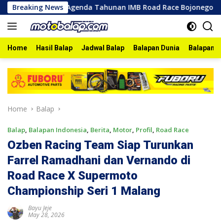
Skip
26
Breaking News
Agenda Tahunan IMB Road Race Bojonegoro 2026 Ber
to
content
Home
Hasil Balap
Jadwal Balap
Balapan Dunia
Balapan I
Home
Balap
Balap
,
Balapan Indonesia
,
Berita
,
Motor
,
Profil
,
Road Race
Ozben Racing Team Siap Turunkan
Farrel Ramadhani dan Vernando di
Road Race X Supermoto
Championship Seri 1 Malang
Bayu Jeje
May 28, 2026