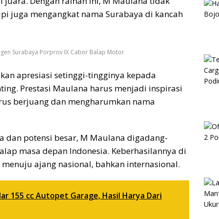
l juara. Dengan raihan ini, M Maulana tidak
pi juga mengangkat nama Surabaya di kancah
ngen Surabaya Porprov IX Cabor Balap Motor
an apresiasi setinggi-tingginya kepada
ing. Prestasi Maulana harus menjadi inspirasi
terus berjuang dan mengharumkan nama
a dan potensi besar, M Maulana digadang-
alap masa depan Indonesia. Keberhasilannya di
l menuju ajang nasional, bahkan internasional.
r 155 cc Autopet Garage, Hasil Harya Dari