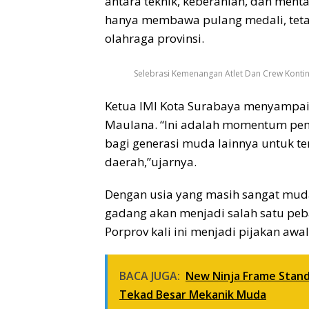
antara teknik, keberanian, dan menta
hanya membawa pulang medali, teta
olahraga provinsi.
Selebrasi Kemenangan Atlet Dan Crew Konti
Ketua IMI Kota Surabaya menyampaik
Maulana. “Ini adalah momentum pent
bagi generasi muda lainnya untuk 
daerah,”ujarnya.
Dengan usia yang masih sangat mud
gadang akan menjadi salah satu peb
Porprov kali ini menjadi pijakan awa
BACA JUGA:
New Ninja Frame Standa
Tekad Besar Mekanik Muda