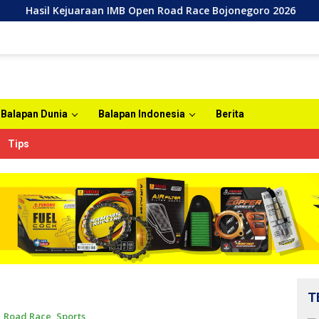
ejuaraan IMB Open Road Race Bojonegoro 2026
Agenda 
Balapan Dunia
Balapan Indonesia
Berita
Tips
T
,
Road Race
,
Sports