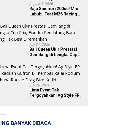
August 3, 2026
Raja Sunmori 200cc! Mio
Labubu Feat M26 Racing
Tak Sisakan Podium untuk
Rival di SDW Yellow Event
2026 DragBike
July 31, 2026
Bali Queen Ukir Prestasi
Gemilang di Lengka Cup
Prix, Fiandra Pendatang
Baru yang Tak Bisa
Diremehkan
July 26, 2026
Lima Event Tak
Tergoyahkan! Ag Style FR
87 Racikan Gufron EF
Kembali Rajai Podium
Sabana Rookie Drag Bike
Kediri
ING BANYAK DIBACA