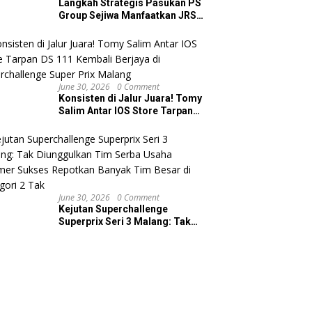
Langkah Strategis Pasukan PS
Group Sejiwa Manfaatkan JRS
Seri 2 Ponorogo Sebagai Tolok
Ukur Jelang MCR Seri Perdana!
June 30, 2026
0 Comment
Konsisten di Jalur Juara! Tomy
Salim Antar IOS Store Tarpan
DS 111 Kembali Berjaya di
Superchallenge Super Prix
Malang
June 30, 2026
0 Comment
Kejutan Superchallenge
Superprix Seri 3 Malang: Tak
Diunggulkan Tim Serba Usaha
Marmer Sukses Repotkan
Banyak Tim Besar di Kategori 2
Tak