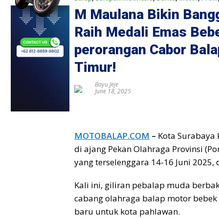
M Maulana Bikin Bangg
Raih Medali Emas Beb
perorangan Cabor Bala
Timur!
Bayu Jeje
June 18, 2025
MOTOBALAP.COM
–
Kota Surabaya 
di ajang Pekan Olahraga Provinsi (P
yang terselenggara 14-16 Juni 2025,
Kali ini, giliran pebalap muda berb
cabang olahraga balap motor bebek 
baru untuk kota pahlawan.