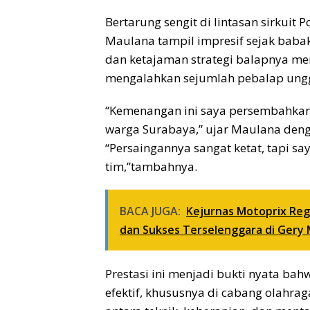
Bertarung sengit di lintasan sirkuit
Maulana tampil impresif sejak babak 
dan ketajaman strategi balapnya me
mengalahkan sejumlah pebalap unggu
“Kemenangan ini saya persembahkan u
warga Surabaya,” ujar Maulana den
“Persaingannya sangat ketat, tapi
tim,”tambahnya.
BACA JUGA:
Kejurnas Motoprix Regi
dan Sukses Terselenggara di Gery
Prestasi ini menjadi bukti nyata ba
efektif, khususnya di cabang olah