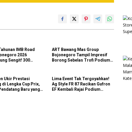
Tahunan IMB Road
ART Bawang Mas Group
jonegoro 2026
Bojonegoro Tampil Impresif
ung Sengit! 300
Borong Sebelas Trofi Podium
Turut Ambil Bagian
IMB Road Race Bojonegoro
2026
en Ukir Prestasi
Lima Event Tak Tergoyahkan!
 di Lengka Cup Prix,
Ag Style FR 87 Racikan Gufron
Pendatang Baru yang
EF Kembali Rajai Podium
 Diremehkan
Sabana Rookie Drag Bike Kediri