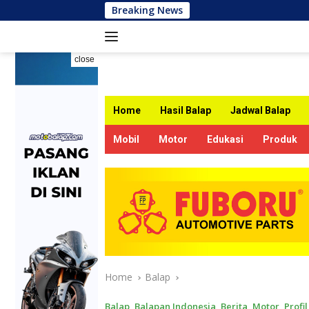
Skip
Breaking News
Hasil K
to
content
close
Home
Hasil Balap
Jadwal Balap
Mobil
Motor
Edukasi
Produk
Home
Balap
Balap
,
Balapan Indonesia
,
Berita
,
Motor
,
Profil