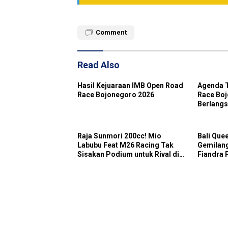
Comment
Read Also
Hasil Kejuaraan IMB Open Road
Agenda 
Race Bojonegoro 2026
Race Bo
Berlangs
Starter 
Raja Sunmori 200cc! Mio
Bali Que
Labubu Feat M26 Racing Tak
Gemilang
Sisakan Podium untuk Rival di
Fiandra 
SDW Yellow Event 2026
Tak Bisa
DragBike