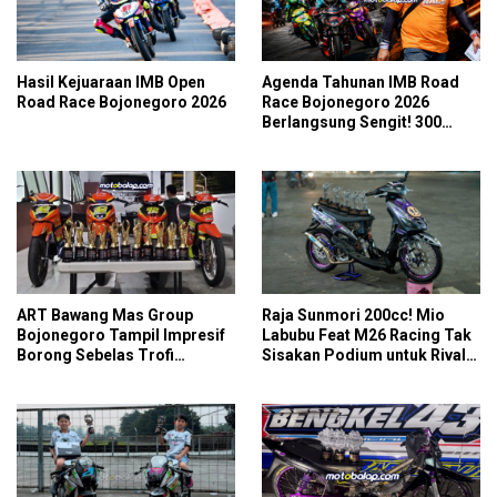
Hasil Kejuaraan IMB Open
Agenda Tahunan IMB Road
Road Race Bojonegoro 2026
Race Bojonegoro 2026
Berlangsung Sengit! 300
Starter Turut Ambil Bagian
ART Bawang Mas Group
Raja Sunmori 200cc! Mio
Bojonegoro Tampil Impresif
Labubu Feat M26 Racing Tak
Borong Sebelas Trofi
Sisakan Podium untuk Rival
Podium IMB Road Race
di SDW Yellow Event 2026
Bojonegoro 2026
DragBike