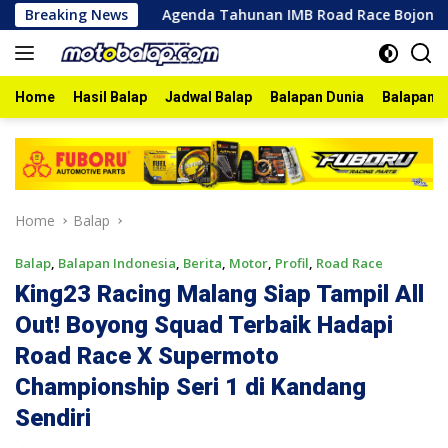
Skip
2026
Breaking News
Agenda Tahunan IMB Road Race Bojonegoro 2026 Be
to
content
Home
Hasil Balap
Jadwal Balap
Balapan Dunia
Balapan I
Home
Balap
Balap
,
Balapan Indonesia
,
Berita
,
Motor
,
Profil
,
Road Race
King23 Racing Malang Siap Tampil All
Out! Boyong Squad Terbaik Hadapi
Road Race X Supermoto
Championship Seri 1 di Kandang
Sendiri