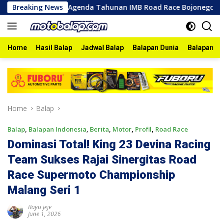
Skip
6
Breaking News
Agenda Tahunan IMB Road Race Bojonegoro 2026 Berla
to
content
Home
Hasil Balap
Jadwal Balap
Balapan Dunia
Balapan I
Home
Balap
Balap
,
Balapan Indonesia
,
Berita
,
Motor
,
Profil
,
Road Race
Dominasi Total! King 23 Devina Racing
Team Sukses Rajai Sinergitas Road
Race Supermoto Championship
Malang Seri 1
Bayu Jeje
June 1, 2026