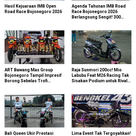
Hasil Kejuaraan IMB Open
Agenda Tahunan IMB Road
Road Race Bojonegoro 2026
Race Bojonegoro 2026
Berlangsung Sengit! 300
Starter Turut Ambil Bagian
ART Bawang Mas Group
Raja Sunmori 200cc! Mio
Bojonegoro Tampil Impresif
Labubu Feat M26 Racing Tak
Borong Sebelas Trofi
Sisakan Podium untuk Rival
Podium IMB Road Race
di SDW Yellow Event 2026
Bojonegoro 2026
DragBike
Bali Queen Ukir Prestasi
Lima Event Tak Tergoyahkan!