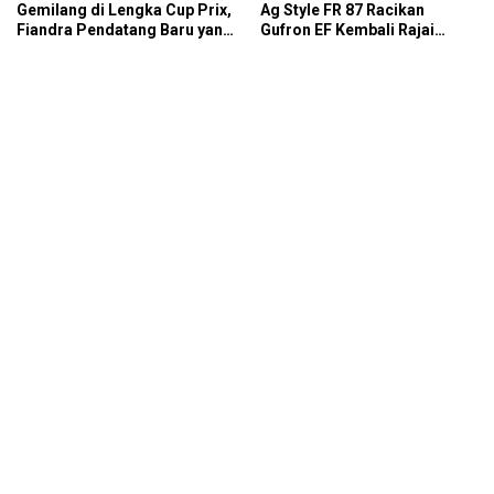
Gemilang di Lengka Cup Prix,
Ag Style FR 87 Racikan
Fiandra Pendatang Baru yang
Gufron EF Kembali Rajai
Tak Bisa Diremehkan
Podium Sabana Rookie Drag
Bike Kediri