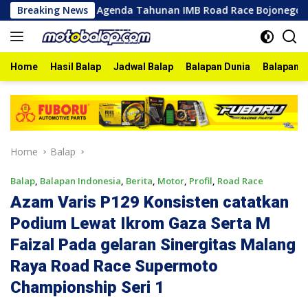
Skip
Breaking News
Agenda Tahunan IMB Road Race Bojonegoro 2026 Berlan
to
content
Home
Hasil Balap
Jadwal Balap
Balapan Dunia
Balapan I
Home
Balap
Balap
,
Balapan Indonesia
,
Berita
,
Motor
,
Profil
,
Road Race
Azam Varis P129 Konsisten catatkan
Podium Lewat Ikrom Gaza Serta M
Faizal Pada gelaran Sinergitas Malang
Raya Road Race Supermoto
Championship Seri 1