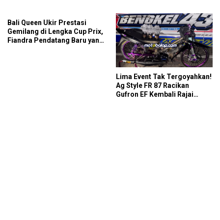
Podium IMB Road Race
di SDW Yellow Event 2026
Bojonegoro 2026
DragBike
Bali Queen Ukir Prestasi
Gemilang di Lengka Cup Prix,
Fiandra Pendatang Baru yang
Tak Bisa Diremehkan
Lima Event Tak Tergoyahkan!
Ag Style FR 87 Racikan
Gufron EF Kembali Rajai
Podium Sabana Rookie Drag
Bike Kediri