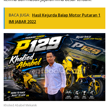
BACA JUGA:
Hasil Kejurda Balap Motor Putaran 1
IMI JABAR 2022
Kholied Ababel Mekanik