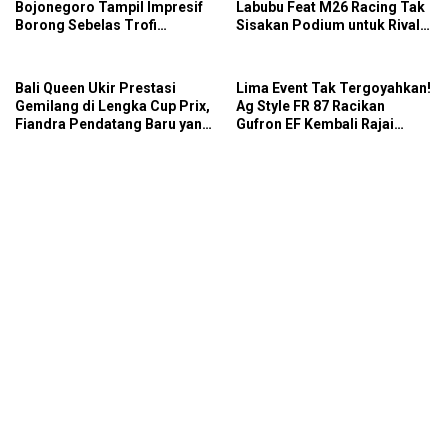
Bojonegoro Tampil Impresif
Labubu Feat M26 Racing Tak
Borong Sebelas Trofi
Sisakan Podium untuk Rival
Podium IMB Road Race
di SDW Yellow Event 2026
Bojonegoro 2026
DragBike
Bali Queen Ukir Prestasi
Lima Event Tak Tergoyahkan!
Gemilang di Lengka Cup Prix,
Ag Style FR 87 Racikan
Fiandra Pendatang Baru yang
Gufron EF Kembali Rajai
Tak Bisa Diremehkan
Podium Sabana Rookie Drag
Bike Kediri