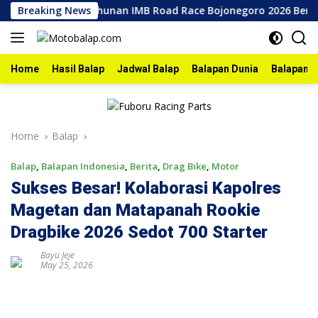
Skip
Agenda Tahunan IMB Road Race Bojonegoro 2026 Berlangsung 
Breaking News
to
content
Home
Hasil Balap
Jadwal Balap
Balapan Dunia
Balapan I
Home
Balap
Balap
,
Balapan Indonesia
,
Berita
,
Drag Bike
,
Motor
Sukses Besar! Kolaborasi Kapolres
Magetan dan Matapanah Rookie
Dragbike 2026 Sedot 700 Starter
Bayu Jeje
May 25, 2026