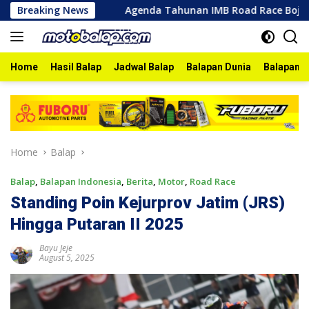
Skip
goro 2026
Breaking News
Agenda Tahunan IMB Road Race Bojonegoro 20
to
content
Home
Hasil Balap
Jadwal Balap
Balapan Dunia
Balapan I
Home
Balap
Balap
,
Balapan Indonesia
,
Berita
,
Motor
,
Road Race
Standing Poin Kejurprov Jatim (JRS)
Hingga Putaran II 2025
Bayu Jeje
August 5, 2025