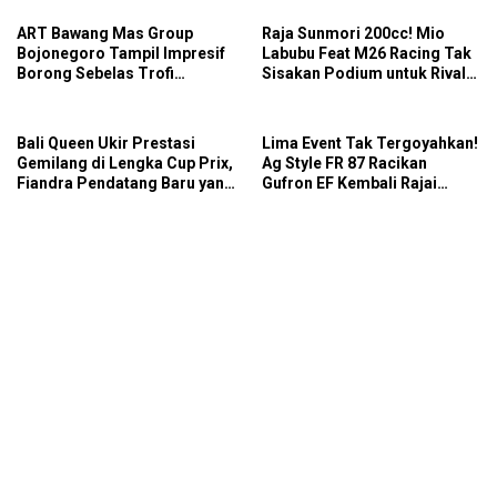
ART Bawang Mas Group
Raja Sunmori 200cc! Mio
Bojonegoro Tampil Impresif
Labubu Feat M26 Racing Tak
Borong Sebelas Trofi
Sisakan Podium untuk Rival
Podium IMB Road Race
di SDW Yellow Event 2026
Bojonegoro 2026
DragBike
Bali Queen Ukir Prestasi
Lima Event Tak Tergoyahkan!
Gemilang di Lengka Cup Prix,
Ag Style FR 87 Racikan
Fiandra Pendatang Baru yang
Gufron EF Kembali Rajai
Tak Bisa Diremehkan
Podium Sabana Rookie Drag
Bike Kediri