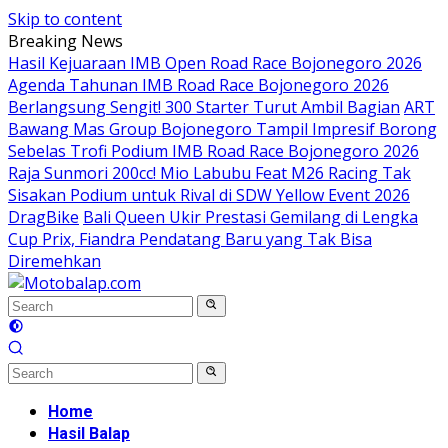
Skip to content
Breaking News
Hasil Kejuaraan IMB Open Road Race Bojonegoro 2026
Agenda Tahunan IMB Road Race Bojonegoro 2026
Berlangsung Sengit! 300 Starter Turut Ambil Bagian
ART
Bawang Mas Group Bojonegoro Tampil Impresif Borong
Sebelas Trofi Podium IMB Road Race Bojonegoro 2026
Raja Sunmori 200cc! Mio Labubu Feat M26 Racing Tak
Sisakan Podium untuk Rival di SDW Yellow Event 2026
DragBike
Bali Queen Ukir Prestasi Gemilang di Lengka
Cup Prix, Fiandra Pendatang Baru yang Tak Bisa
Diremehkan
Home
Hasil Balap