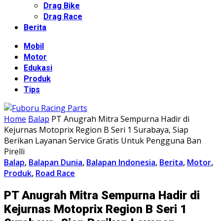
Drag Bike
Drag Race
Berita
Mobil
Motor
Edukasi
Produk
Tips
Home
Balap
PT Anugrah Mitra Sempurna Hadir di
Kejurnas Motoprix Region B Seri 1 Surabaya, Siap
Berikan Layanan Service Gratis Untuk Pengguna Ban
Pirelli
Balap
,
Balapan Dunia
,
Balapan Indonesia
,
Berita
,
Motor
,
Produk
,
Road Race
PT Anugrah Mitra Sempurna Hadir di
Kejurnas Motoprix Region B Seri 1