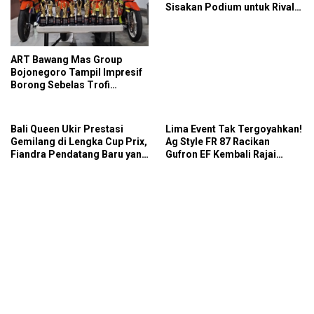
Sisakan Podium untuk Rival
di SDW Yellow Event 2026
DragBike
ART Bawang Mas Group
Bojonegoro Tampil Impresif
Borong Sebelas Trofi
Podium IMB Road Race
Bojonegoro 2026
Bali Queen Ukir Prestasi
Lima Event Tak Tergoyahkan!
Gemilang di Lengka Cup Prix,
Ag Style FR 87 Racikan
Fiandra Pendatang Baru yang
Gufron EF Kembali Rajai
Tak Bisa Diremehkan
Podium Sabana Rookie Drag
Bike Kediri