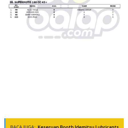
BACA JUGA:
Keseruan Booth Idemitsu Lubricants