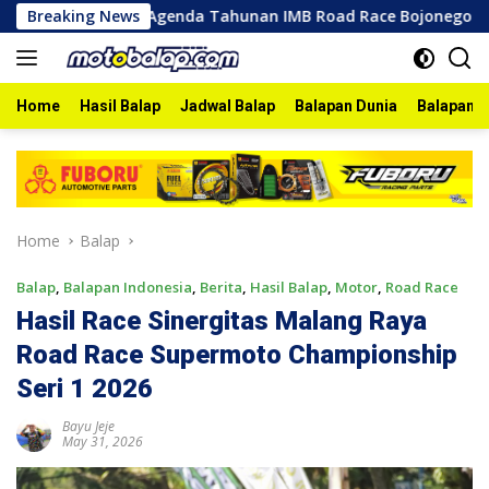
Skip
Breaking News
Agenda Tahunan IMB Road Race Bojonegoro 2026 Berlangs
to
content
Home
Hasil Balap
Jadwal Balap
Balapan Dunia
Balapan I
Home
Balap
Balap
,
Balapan Indonesia
,
Berita
,
Hasil Balap
,
Motor
,
Road Race
Hasil Race Sinergitas Malang Raya
Road Race Supermoto Championship
Seri 1 2026
Bayu Jeje
May 31, 2026