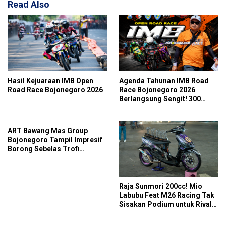
Read Also
Hasil Kejuaraan IMB Open
Agenda Tahunan IMB Road
Road Race Bojonegoro 2026
Race Bojonegoro 2026
Berlangsung Sengit! 300
Starter Turut Ambil Bagian
ART Bawang Mas Group
Bojonegoro Tampil Impresif
Borong Sebelas Trofi
Podium IMB Road Race
Bojonegoro 2026
Raja Sunmori 200cc! Mio
Labubu Feat M26 Racing Tak
Sisakan Podium untuk Rival
di SDW Yellow Event 2026
DragBike