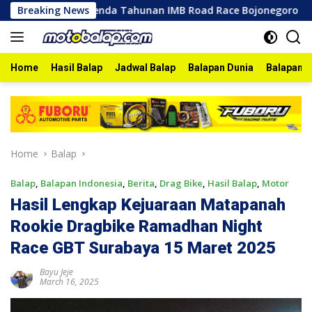
Skip
Breaking News
Agenda Tahunan IMB Road Race Bojonegoro 2026 Berlangsu
to
content
Home
Hasil Balap
Jadwal Balap
Balapan Dunia
Balapan I
Home
Balap
Balap
,
Balapan Indonesia
,
Berita
,
Drag Bike
,
Hasil Balap
,
Motor
Hasil Lengkap Kejuaraan Matapanah
Rookie Dragbike Ramadhan Night
Race GBT Surabaya 15 Maret 2025
Bayu Jeje
March 16, 2025