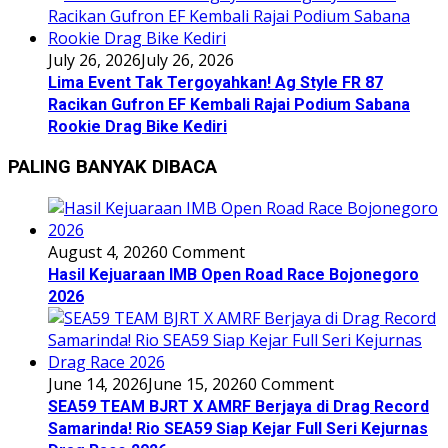
July 26, 2026
July 26, 2026
Lima Event Tak Tergoyahkan! Ag Style FR 87
Racikan Gufron EF Kembali Rajai Podium Sabana
Rookie Drag Bike Kediri
PALING BANYAK DIBACA
August 4, 2026
0 Comment
Hasil Kejuaraan IMB Open Road Race Bojonegoro
2026
June 14, 2026
June 15, 2026
0 Comment
SEA59 TEAM BJRT X AMRF Berjaya di Drag Record
Samarinda! Rio SEA59 Siap Kejar Full Seri Kejurnas