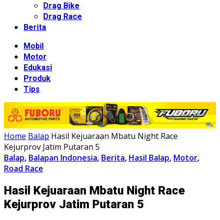
Drag Bike
Drag Race
Berita
Mobil
Motor
Edukasi
Produk
Tips
Home
Balap
Hasil Kejuaraan Mbatu Night Race
Kejurprov Jatim Putaran 5
Balap
,
Balapan Indonesia
,
Berita
,
Hasil Balap
,
Motor
,
Road Race
Hasil Kejuaraan Mbatu Night Race
Kejurprov Jatim Putaran 5