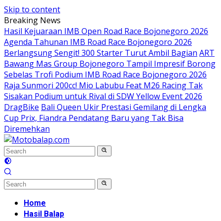
Skip to content
Breaking News
Hasil Kejuaraan IMB Open Road Race Bojonegoro 2026
Agenda Tahunan IMB Road Race Bojonegoro 2026
Berlangsung Sengit! 300 Starter Turut Ambil Bagian
ART
Bawang Mas Group Bojonegoro Tampil Impresif Borong
Sebelas Trofi Podium IMB Road Race Bojonegoro 2026
Raja Sunmori 200cc! Mio Labubu Feat M26 Racing Tak
Sisakan Podium untuk Rival di SDW Yellow Event 2026
DragBike
Bali Queen Ukir Prestasi Gemilang di Lengka
Cup Prix, Fiandra Pendatang Baru yang Tak Bisa
Diremehkan
Home
Hasil Balap