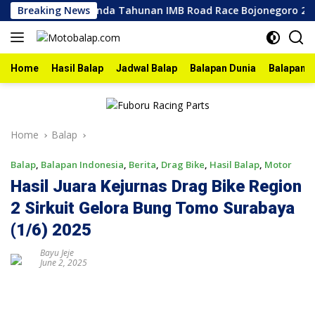
Skip
026
Breaking News
Agenda Tahunan IMB Road Race Bojonegoro 2026 Be
to
content
Home
Hasil Balap
Jadwal Balap
Balapan Dunia
Balapan I
Home
Balap
Balap
,
Balapan Indonesia
,
Berita
,
Drag Bike
,
Hasil Balap
,
Motor
Hasil Juara Kejurnas Drag Bike Region
2 Sirkuit Gelora Bung Tomo Surabaya
(1/6) 2025
Bayu Jeje
June 2, 2025