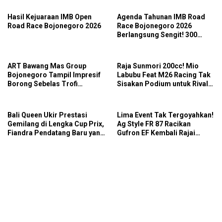
Hasil Kejuaraan IMB Open
Agenda Tahunan IMB Road
Road Race Bojonegoro 2026
Race Bojonegoro 2026
Berlangsung Sengit! 300
Starter Turut Ambil Bagian
ART Bawang Mas Group
Raja Sunmori 200cc! Mio
Bojonegoro Tampil Impresif
Labubu Feat M26 Racing Tak
Borong Sebelas Trofi
Sisakan Podium untuk Rival
Podium IMB Road Race
di SDW Yellow Event 2026
Bojonegoro 2026
DragBike
Bali Queen Ukir Prestasi
Lima Event Tak Tergoyahkan!
Gemilang di Lengka Cup Prix,
Ag Style FR 87 Racikan
Fiandra Pendatang Baru yang
Gufron EF Kembali Rajai
Tak Bisa Diremehkan
Podium Sabana Rookie Drag
Bike Kediri