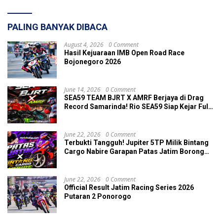
PALING BANYAK DIBACA
August 4, 2026
0 Comment
Hasil Kejuaraan IMB Open Road Race
Bojonegoro 2026
June 14, 2026
0 Comment
SEA59 TEAM BJRT X AMRF Berjaya di Drag
Record Samarinda! Rio SEA59 Siap Kejar Full
Seri Kejurnas Drag Race 2026
June 22, 2026
0 Comment
Terbukti Tangguh! Jupiter 5TP Milik Bintang
Cargo Nabire Garapan Patas Jatim Borong
Dua Podium di JRS Ponorogo
June 22, 2026
0 Comment
Official Result Jatim Racing Series 2026
Putaran 2 Ponorogo