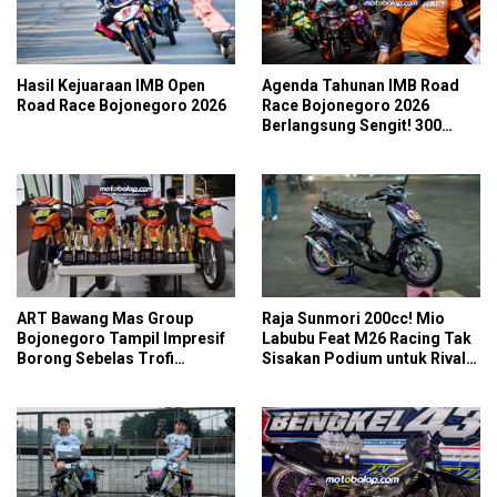
Hasil Kejuaraan IMB Open
Agenda Tahunan IMB Road
Road Race Bojonegoro 2026
Race Bojonegoro 2026
Berlangsung Sengit! 300
Starter Turut Ambil Bagian
ART Bawang Mas Group
Raja Sunmori 200cc! Mio
Bojonegoro Tampil Impresif
Labubu Feat M26 Racing Tak
Borong Sebelas Trofi
Sisakan Podium untuk Rival
Podium IMB Road Race
di SDW Yellow Event 2026
Bojonegoro 2026
DragBike