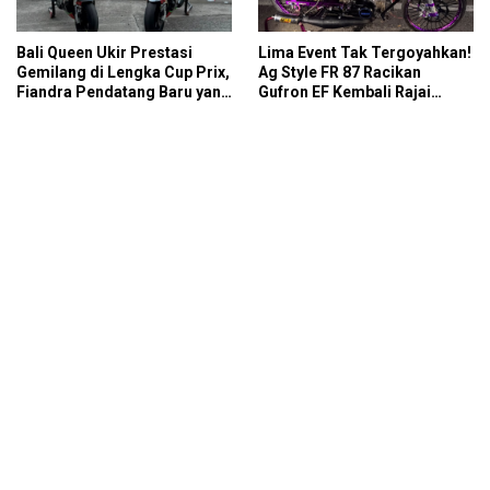
Bali Queen Ukir Prestasi
Lima Event Tak Tergoyahkan!
Gemilang di Lengka Cup Prix,
Ag Style FR 87 Racikan
Fiandra Pendatang Baru yang
Gufron EF Kembali Rajai
Tak Bisa Diremehkan
Podium Sabana Rookie Drag
Bike Kediri