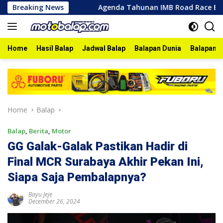
Skip
goro 2026
Breaking News
Agenda Tahunan IMB Road Race Bojonegoro 20
to
content
Home
Hasil Balap
Jadwal Balap
Balapan Dunia
Balapan I
Home
Balap
Balap
,
Berita
,
Motor
GG Galak-Galak Pastikan Hadir di
Final MCR Surabaya Akhir Pekan Ini,
Siapa Saja Pembalapnya?
Bayu Jeje
December 26, 2024