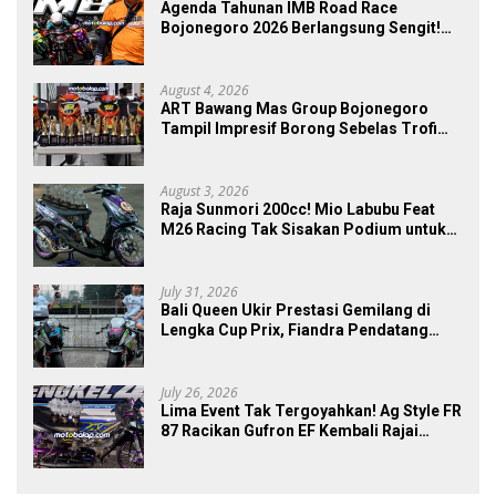
Agenda Tahunan IMB Road Race
Bojonegoro 2026 Berlangsung Sengit!
300 Starter Turut Ambil Bagian
August 4, 2026
ART Bawang Mas Group Bojonegoro
Tampil Impresif Borong Sebelas Trofi
Podium IMB Road Race Bojonegoro
2026
August 3, 2026
Raja Sunmori 200cc! Mio Labubu Feat
M26 Racing Tak Sisakan Podium untuk
Rival di SDW Yellow Event 2026 DragBike
July 31, 2026
Bali Queen Ukir Prestasi Gemilang di
Lengka Cup Prix, Fiandra Pendatang
Baru yang Tak Bisa Diremehkan
July 26, 2026
Lima Event Tak Tergoyahkan! Ag Style FR
87 Racikan Gufron EF Kembali Rajai
Podium Sabana Rookie Drag Bike Kediri