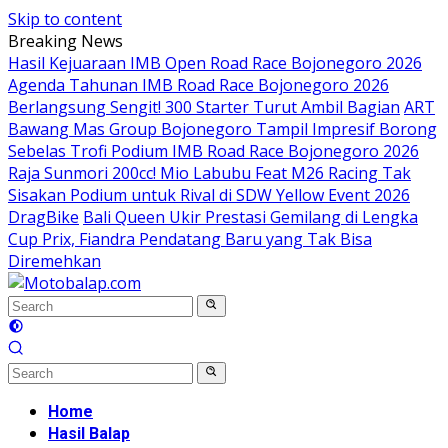
Skip to content
Breaking News
Hasil Kejuaraan IMB Open Road Race Bojonegoro 2026
Agenda Tahunan IMB Road Race Bojonegoro 2026
Berlangsung Sengit! 300 Starter Turut Ambil Bagian
ART
Bawang Mas Group Bojonegoro Tampil Impresif Borong
Sebelas Trofi Podium IMB Road Race Bojonegoro 2026
Raja Sunmori 200cc! Mio Labubu Feat M26 Racing Tak
Sisakan Podium untuk Rival di SDW Yellow Event 2026
DragBike
Bali Queen Ukir Prestasi Gemilang di Lengka
Cup Prix, Fiandra Pendatang Baru yang Tak Bisa
Diremehkan
Home
Hasil Balap