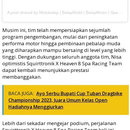
A post shared by Motobalap | BalapMobil | BalapMotor | Sparepart | Otomotif (@motobalapdotcom)
Musim ini, tim telah mempersiapkan sejumlah
program pengembangan, mulai dari peningkatan
performa motor hingga pembinaan pebalap muda
yang diharapkan mampu bersaing di level yang lebih
tinggi. Dengan dukungan seluruh anggota tim, Nisa
optimistis Squirttronik X Heaven 8 Spa Racing Team
dapat kembali menunjukkan prestasi
membanggakan.
BACA JUGA:
Ayo Serbu Bupati Cup Tuban Dragbike
Championship 2023, Juara Umum Kelas Open
Hadiahnya Menggiurkan
Lebih dari sekadar mengejar podium, perjalanan
Squirttronik X Heaven 8 Spa Racing Team kali ini