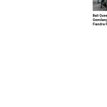
SDW Yellow Event 2026
DragBike
Bali Que
Gemilang
Fiandra 
Tak Bisa