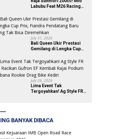
Raja Sunmori 200cc! Mio
Labubu Feat M26 Racing
Tak Sisakan Podium untuk
Rival di SDW Yellow Event
2026 DragBike
July 31, 2026
Bali Queen Ukir Prestasi
Gemilang di Lengka Cup
Prix, Fiandra Pendatang
Baru yang Tak Bisa
Diremehkan
July 26, 2026
Lima Event Tak
Tergoyahkan! Ag Style FR
87 Racikan Gufron EF
Kembali Rajai Podium
Sabana Rookie Drag Bike
Kediri
ING BANYAK DIBACA