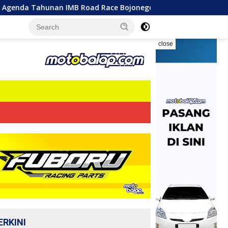
 Road Race Bojonegoro 2026 Berlangsung Sengit! 300 Starter 
close
ERKINI