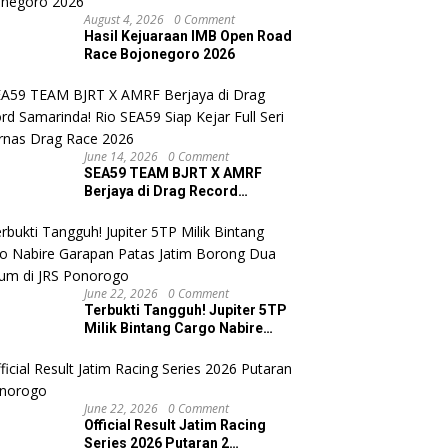
August 4, 2026
0 Comment
Hasil Kejuaraan IMB Open Road
Race Bojonegoro 2026
June 14, 2026
0 Comment
SEA59 TEAM BJRT X AMRF
Berjaya di Drag Record
Samarinda! Rio SEA59 Siap
Kejar Full Seri Kejurnas Drag
Race 2026
June 22, 2026
0 Comment
Terbukti Tangguh! Jupiter 5TP
Milik Bintang Cargo Nabire
Garapan Patas Jatim Borong
Dua Podium di JRS Ponorogo
June 22, 2026
0 Comment
Official Result Jatim Racing
Series 2026 Putaran 2