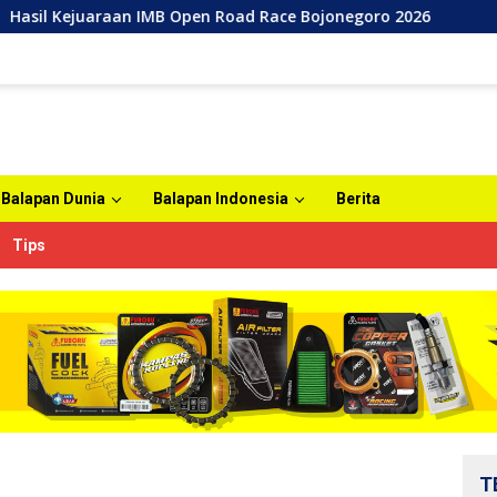
MB Open Road Race Bojonegoro 2026
Agenda Tahunan IMB
Balapan Dunia
Balapan Indonesia
Berita
Tips
T