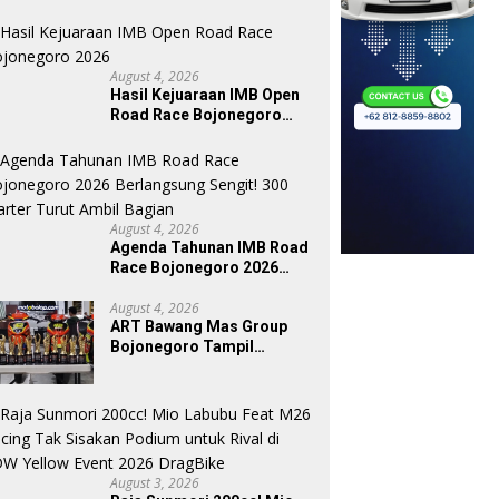
August 4, 2026
Hasil Kejuaraan IMB Open
Road Race Bojonegoro
2026
August 4, 2026
Agenda Tahunan IMB Road
Race Bojonegoro 2026
Berlangsung Sengit! 300
Starter Turut Ambil Bagian
August 4, 2026
ART Bawang Mas Group
Bojonegoro Tampil
Impresif Borong Sebelas
Trofi Podium IMB Road
Race Bojonegoro 2026
August 3, 2026