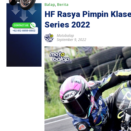
Balap
,
Berita
HF Rasya Pimpin Klas
Series 2022
Motobalap
September 9, 2022