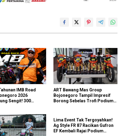
Tahunan IMB Road
ART Bawang Mas Group
jonegoro 2026
Bojonegoro Tampil Impresif
ung Sengit! 300
Borong Sebelas Trofi Podium
Turut Ambil Bagian
IMB Road Race Bojonegoro
2026
Lima Event Tak Tergoyahkan!
Ag Style FR 87 Racikan Gufron
EF Kembali Rajai Podium