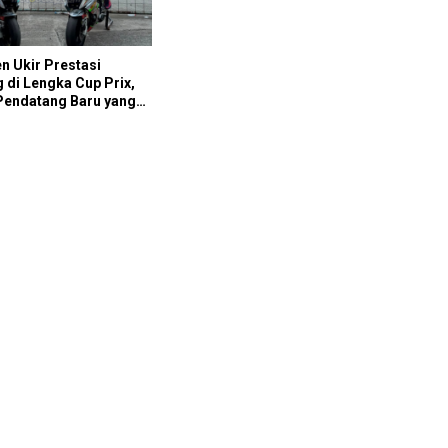
Sabana Rookie Drag Bike Kediri
en Ukir Prestasi
 di Lengka Cup Prix,
Pendatang Baru yang
 Diremehkan