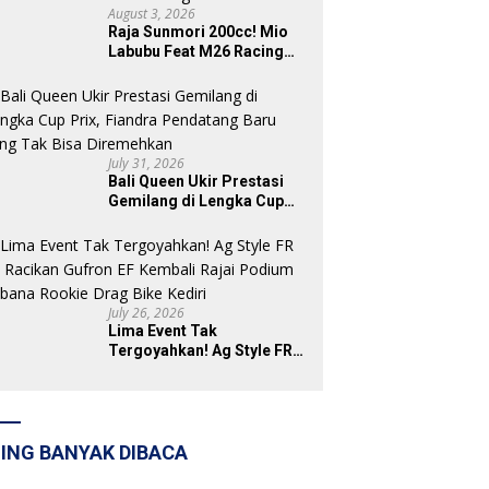
August 3, 2026
Raja Sunmori 200cc! Mio
Labubu Feat M26 Racing
Tak Sisakan Podium untuk
Rival di SDW Yellow Event
2026 DragBike
July 31, 2026
Bali Queen Ukir Prestasi
Gemilang di Lengka Cup
Prix, Fiandra Pendatang
Baru yang Tak Bisa
Diremehkan
July 26, 2026
Lima Event Tak
Tergoyahkan! Ag Style FR
87 Racikan Gufron EF
Kembali Rajai Podium
Sabana Rookie Drag Bike
Kediri
ING BANYAK DIBACA