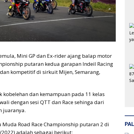
emula, Mini GP dan Ex-rider ajang balap motor
pionship putaran kedua garapan Indeil Racing
dan kompetitif di sirkuit Mijen, Semarang,
juk kobelehan dan kemampuan pada 11 kelas
awali dengan sesi QTT dan Race sehinga dari
n juaranya.
gu Muda Road Race Championship putaran 2 di
PAL
/2022) adalah sebagai berikut: