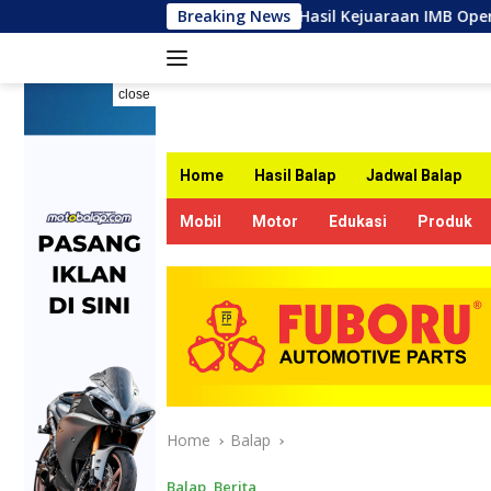
Skip
Hasil Kejuaraan IMB Open Road Race Bojonegoro 2026
Breaking News
to
content
close
Home
Hasil Balap
Jadwal Balap
Mobil
Motor
Edukasi
Produk
Home
Balap
Balap
,
Berita