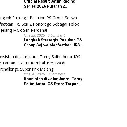
Official Result Jatim Racing
Series 2026 Putaran 2
Ponorogo
June 23, 2026
0 Comment
Langkah Strategis Pasukan PS
Group Sejiwa Manfaatkan JRS
Seri 2 Ponorogo Sebagai Tolok
Ukur Jelang MCR Seri Perdana!
June 30, 2026
0 Comment
Konsisten di Jalur Juara! Tomy
Salim Antar IOS Store Tarpan
DS 111 Kembali Berjaya di
Superchallenge Super Prix
Malang