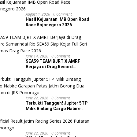
August 4, 2026
0 Comment
Hasil Kejuaraan IMB Open Road
Race Bojonegoro 2026
June 14, 2026
0 Comment
SEA59 TEAM BJRT X AMRF
Berjaya di Drag Record
Samarinda! Rio SEA59 Siap
Kejar Full Seri Kejurnas Drag
Race 2026
June 22, 2026
0 Comment
Terbukti Tangguh! Jupiter 5TP
Milik Bintang Cargo Nabire
Garapan Patas Jatim Borong
Dua Podium di JRS Ponorogo
June 22, 2026
0 Comment