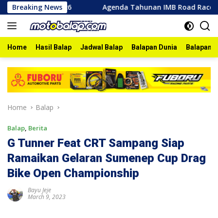
Skip
Bojonegoro 2026
Breaking News
Agenda Tahunan IMB Road Race Bojoneg
to
content
Home
Hasil Balap
Jadwal Balap
Balapan Dunia
Balapan I
Home
Balap
Balap
,
Berita
G Tunner Feat CRT Sampang Siap
Ramaikan Gelaran Sumenep Cup Drag
Bike Open Championship
Bayu Jeje
March 9, 2023