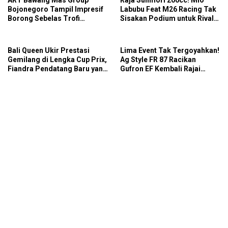
ART Bawang Mas Group
Raja Sunmori 200cc! Mio
Bojonegoro Tampil Impresif
Labubu Feat M26 Racing Tak
Borong Sebelas Trofi
Sisakan Podium untuk Rival
Podium IMB Road Race
di SDW Yellow Event 2026
Bojonegoro 2026
DragBike
Bali Queen Ukir Prestasi
Lima Event Tak Tergoyahkan!
Gemilang di Lengka Cup Prix,
Ag Style FR 87 Racikan
Fiandra Pendatang Baru yang
Gufron EF Kembali Rajai
Tak Bisa Diremehkan
Podium Sabana Rookie Drag
Bike Kediri