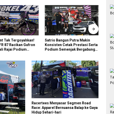
angun Putra Makin
Support Penuh Jajaran IMI
Tak 
n Cetak Prestasi Serta
Jawa Timur Bikin Matapanah
Racin
Semenjak Bergabung
Cup Race Seri Perdana
MCR 
Sea Team 59
Magetan Begitu Istimewa
Racertees Menyasar Segmen Road
Race: Apparel Bernuansa Balap ke Gaya
Hidup Sehari-hari