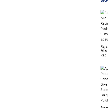
DR
Raja
Mio 
Raci
Podi
SDW 
Dra
Apre