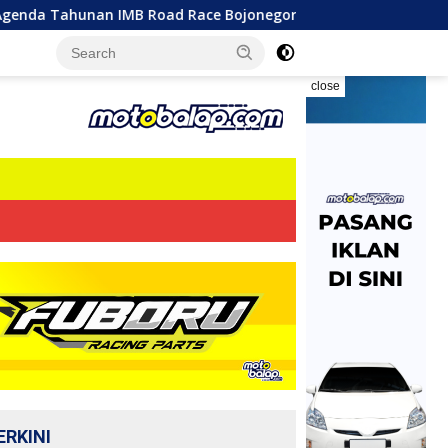
IMB Road Race Bojonegoro 2026 Berlangsung Sengit! 300 Start
close
ERKINI