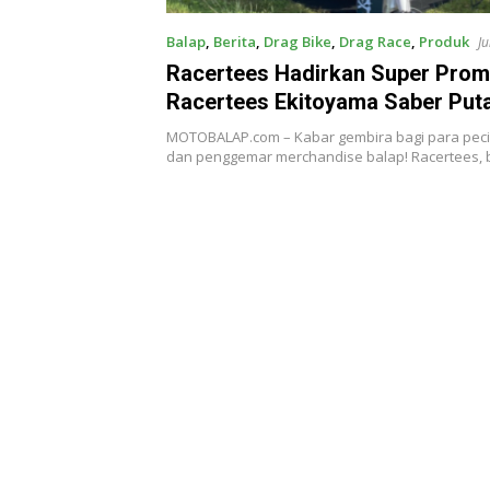
Balap
,
Berita
,
Drag Bike
,
Drag Race
,
Produk
J
Racertees Hadirkan Super Pro
Racertees Ekitoyama Saber Puta
Serbu!
MOTOBALAP.com – Kabar gembira bagi para peci
dan penggemar merchandise balap! Racertees,