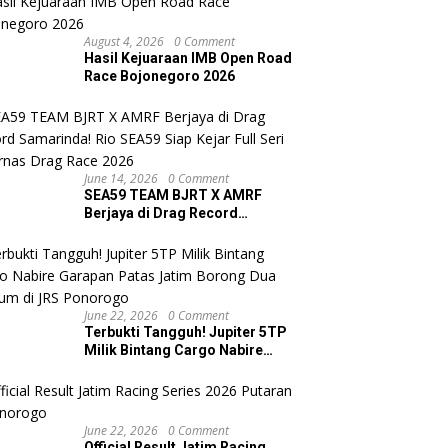
August 4, 2026
0 Comment
Hasil Kejuaraan IMB Open Road
Race Bojonegoro 2026
June 14, 2026
0 Comment
SEA59 TEAM BJRT X AMRF
Berjaya di Drag Record
Samarinda! Rio SEA59 Siap
Kejar Full Seri Kejurnas Drag
Race 2026
June 22, 2026
0 Comment
Terbukti Tangguh! Jupiter 5TP
Milik Bintang Cargo Nabire
Garapan Patas Jatim Borong
Dua Podium di JRS Ponorogo
June 22, 2026
0 Comment
Official Result Jatim Racing