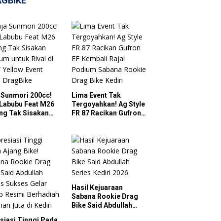
AGBIKE
 Sunmori 200cc!
Lima Event Tak
Labubu Feat M26
Tergoyahkan! Ag Style
ng Tak Sisakan
FR 87 Racikan Gufron
um untuk Rival di
EF Kembali Rajai
Yellow Event 2026
Podium Sabana
gBike
Rookie Drag Bike
Kediri
Hasil Kejuaraan
Sabana Rookie Drag
Bike Said Abdullah
Series Kediri 2026
siasi Tinggi Pada