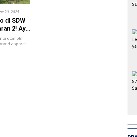
une 20, 2025
mo di SDW
ran 2! Ayo
nta otomotif
 brand apparel…