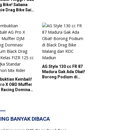
g Bike! Sabana
ie Drag Bike Said
llah Series
es Gelar Balap
i Berhadiah
han Juta di Kediri
AG Style 130 cc FR 87
Madura Gak Ada Obat!
Borong Podium di
uktian Kembali!
Black Drag Bike
ro X OBD Muffler
Malang dan RDC
 Racing Dominasi
Madiun
um Black Drag
 Kelas FIZR 125 cc
ka Standar
ori Mix Rider
ING BANYAK DIBACA