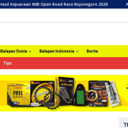
n IMB Open Road Race Bojonegoro 2026
Agenda Tahunan 
Balapan Dunia
Balapan Indonesia
Berita
Tips
T