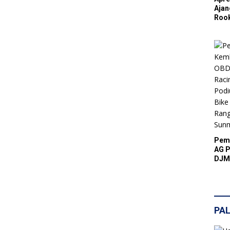
Ajan
Rook
Abdu
Suks
Resm
Pulu
Pemb
AG P
DJM
Podi
Bike
Rang
Sunm
PAL