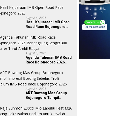
August 4, 2026
Hasil Kejuaraan IMB Open
Road Race Bojonegoro
2026
Sekadar Sponsor Fuboru
Luar Biasa Pasukan PS Group
P
g Part Beri Warna Baru di
Sejiwa Dominasi Dua Kelas
A
Seri 1 Magetan
Rookie Serta Beginner MCR
S
August 4, 2026
Seri 1 Magetan
T
Agenda Tahunan IMB Road
Race Bojonegoro 2026
Berlangsung Sengit! 300
Starter Turut Ambil Bagian
August 4, 2026
ART Bawang Mas Group
Bojonegoro Tampil
Impresif Borong Sebelas
Trofi Podium IMB Road
Race Bojonegoro 2026