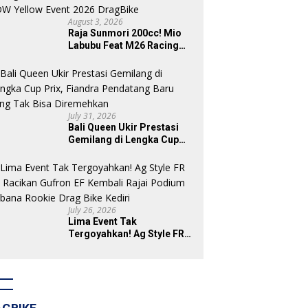
August 3, 2026
Raja Sunmori 200cc! Mio
Labubu Feat M26 Racing
Tak Sisakan Podium untuk
Rival di SDW Yellow Event
2026 DragBike
July 31, 2026
Bali Queen Ukir Prestasi
Gemilang di Lengka Cup
Prix, Fiandra Pendatang
Baru yang Tak Bisa
Diremehkan
July 26, 2026
Lima Event Tak
Tergoyahkan! Ag Style FR
87 Racikan Gufron EF
Kembali Rajai Podium
Sabana Rookie Drag Bike
Kediri