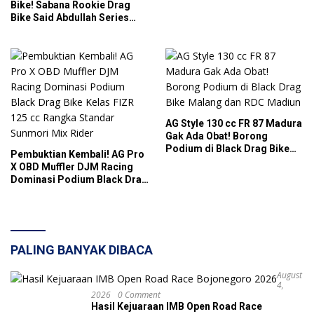
Bike! Sabana Rookie Drag
Bike Said Abdullah Series
Sukses Gelar Balap Resmi
Berhadiah Puluhan Juta di
Kediri
AG Style 130 cc FR 87 Madura
Gak Ada Obat! Borong
Podium di Black Drag Bike
Pembuktian Kembali! AG Pro
Malang dan RDC Madiun
X OBD Muffler DJM Racing
Dominasi Podium Black Drag
Bike Kelas FIZR 125 cc
Rangka Standar Sunmori Mix
Rider
PALING BANYAK DIBACA
August
4,
2026
0 Comment
Hasil Kejuaraan IMB Open Road Race