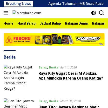
Skip
jonegoro 2026
Breaking News
Agenda Tahunan IMB Road Race Bojonego
to
content
Home
Hasil Balap
Jadwal Balap
Balapan Dunia
Balapan I
Berita
Balap
,
Berita
April 1, 2020
Raya Kity Gugat Cerai M Abidzia.
Apa Mungkin Karena Orang Ketiga?
Balap
,
Berita
March 31, 2020
Juan Tito: Jawara Beginner Matic